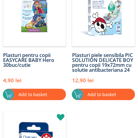
Plasturi pentru copii
Plasturi piele sensibila PIC
EASYCARE BABY Hero
SOLUTION DELICATE BOY
30buc/cutie
pentru copii 19x72mm cu
solutie antibacteriana 24
buc/cut
4,90
lei
12,90
lei
Add to basket
Add to basket