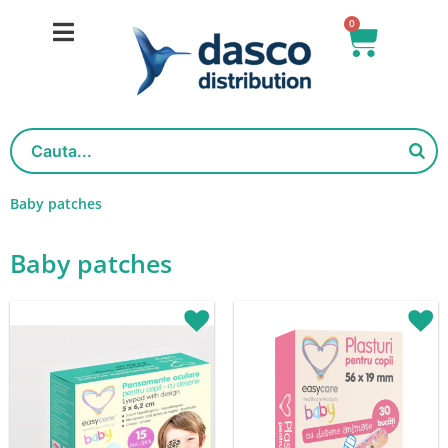
Skip
0
Basket
to
content
Baby patches
Baby patches