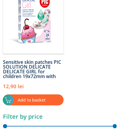
Sensitive skin patches PIC
SOLUTION DELICATE
DELICATE GIRL for
children 19x72mm with
antibacterial solution 24
pcs/cut
12,90
lei
Add to basket
Filter by price
Min
Max
price
price