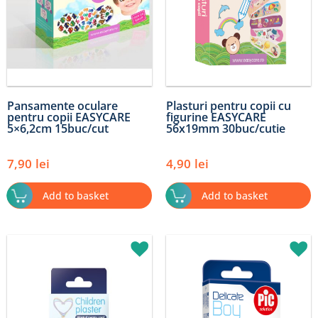
Pansamente oculare
Plasturi pentru copii cu
pentru copii EASYCARE
figurine EASYCARE
5×6,2cm 15buc/cut
56x19mm 30buc/cutie
7,90
lei
4,90
lei
Add to basket
Add to basket