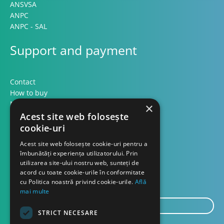
ANSVSA
ANPC
ANPC - SAL
Support and payment
Contact
How to buy
Methods of payment
×
Formular retur
Acest site web folosește
cookie-uri
Contact
Acest site web folosește cookie-uri pentru a
îmbunătăți experiența utilizatorului. Prin
utilizarea site-ului nostru web, sunteți de
About us
acord cu toate cookie-urile în conformitate
Blog
cu Politica noastră privind cookie-urile.
Află
mai multe
E-
STRICT NECESARE
mail...