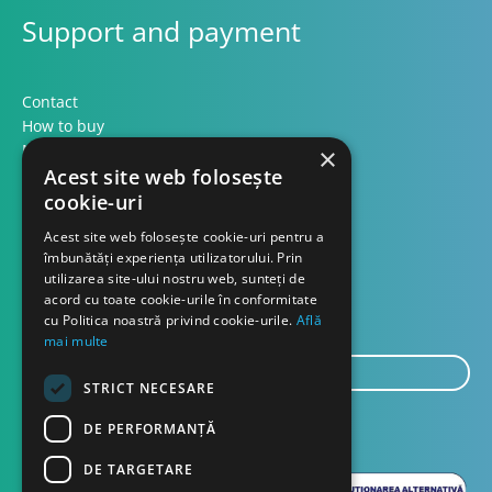
Support and payment
Contact
How to buy
Methods of payment
×
Formular retur
Acest site web folosește
cookie-uri
Contact
Acest site web folosește cookie-uri pentru a
îmbunătăți experiența utilizatorului. Prin
utilizarea site-ului nostru web, sunteți de
About us
acord cu toate cookie-urile în conformitate
Blog
cu Politica noastră privind cookie-urile.
Află
mai multe
E-
STRICT NECESARE
mail...
SEND
DE PERFORMANȚĂ
DE TARGETARE