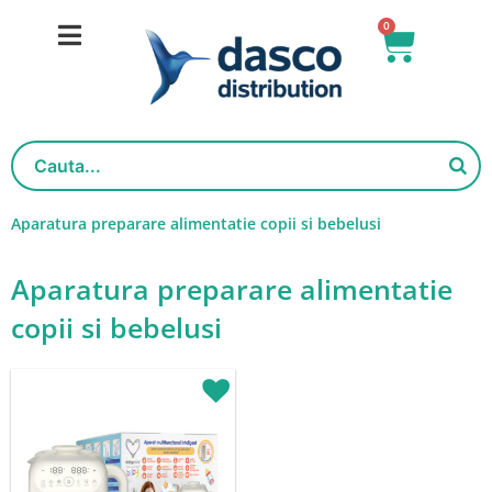
Skip
0
Basket
to
content
Aparatura preparare alimentatie copii si bebelusi
Aparatura preparare alimentatie
copii si bebelusi
Original
Current
price
price
was:
is:
531,00lei.
424,80lei.