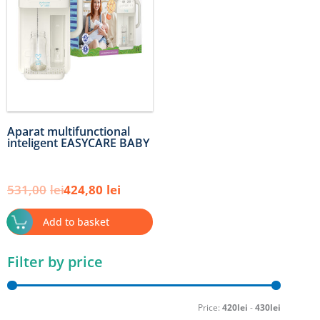
Aparat multifunctional
inteligent EASYCARE BABY
531,00
lei
424,80
lei
Add to basket
Filter by price
Min
Max
price
price
Price:
420lei
-
430lei