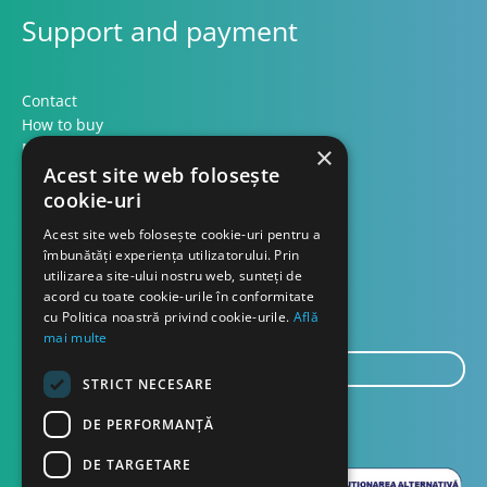
Support and payment
Contact
How to buy
Methods of payment
×
Formular retur
Acest site web folosește
cookie-uri
Contact
Acest site web folosește cookie-uri pentru a
îmbunătăți experiența utilizatorului. Prin
utilizarea site-ului nostru web, sunteți de
About us
acord cu toate cookie-urile în conformitate
Blog
cu Politica noastră privind cookie-urile.
Află
mai multe
E-
STRICT NECESARE
mail...
SEND
DE PERFORMANȚĂ
DE TARGETARE