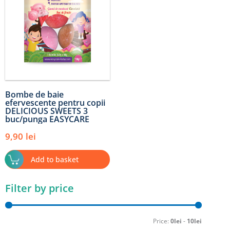
Bombe de baie
efervescente pentru copii
DELICIOUS SWEETS 3
buc/punga EASYCARE
9,90
lei
Add to basket
Filter by price
Min
Max
price
price
Price:
0lei
-
10lei