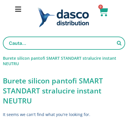
Skip
0
Basket
to
content
Burete silicon pantofi SMART STANDART stralucire instant
NEUTRU
Burete silicon pantofi SMART
STANDART stralucire instant
NEUTRU
It seems we can't find what you're looking for.