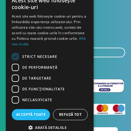
Acest site web folosește
cookie-uri
Contact
Acest site web folosește cookie-uri pentru a
îmbunătăți experiența utilizatorului. Prin
utilizarea site-ului nostru web, sunteți de
About us
acord cu toate cookie-urile în conformitate
Blog
cu Politica noastră privind cookie-urile.
Află
mai multe
E-
STRICT NECESARE
mail...
SEND
DE PERFORMANȚĂ
DE TARGETARE
DE FUNCŢIONALITATE
NECLASIFICATE
ACCEPTĂ TOATE
REFUZĂ TOT
Romanian
ARATĂ DETALIILE
Copyright © 2023 Dasco Distribution