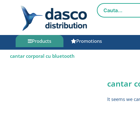
Skip
to
content
Products
Promotions
cantar corporal cu bluetooth
cantar c
It seems we can