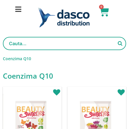
Skip
0
Basket
to
content
Coenzima Q10
Coenzima Q10