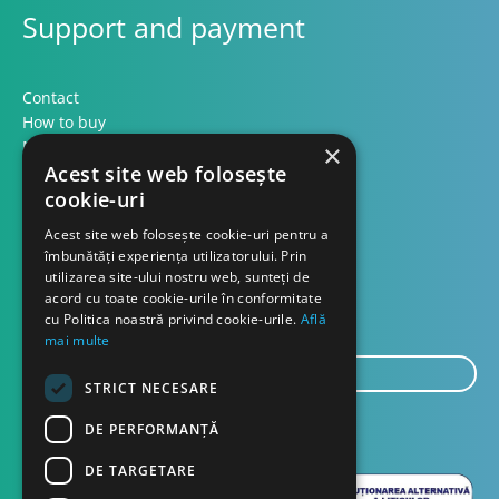
Support and payment
Contact
How to buy
Methods of payment
×
Acest site web folosește
Formular retur
cookie-uri
Contact
Acest site web folosește cookie-uri pentru a
îmbunătăți experiența utilizatorului. Prin
utilizarea site-ului nostru web, sunteți de
About us
acord cu toate cookie-urile în conformitate
Blog
cu Politica noastră privind cookie-urile.
Află
mai multe
E-
STRICT NECESARE
mail...
SEND
DE PERFORMANȚĂ
DE TARGETARE