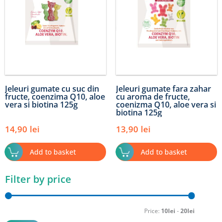
Jeleuri gumate cu suc din
Jeleuri gumate fara zahar
fructe, coenzima Q10, aloe
cu aroma de fructe,
vera si biotina 125g
coenizma Q10, aloe vera si
biotina 125g
14,90
lei
13,90
lei
Add to basket
Add to basket
Filter by price
Min
Max
price
price
Price:
10lei
-
20lei