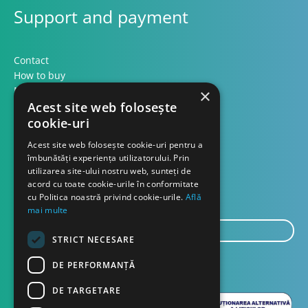
Support and payment
Contact
How to buy
Methods of payment
×
Acest site web folosește
Formular retur
cookie-uri
Contact
Acest site web folosește cookie-uri pentru a
îmbunătăți experiența utilizatorului. Prin
utilizarea site-ului nostru web, sunteți de
About us
acord cu toate cookie-urile în conformitate
Blog
cu Politica noastră privind cookie-urile.
Află
mai multe
E-
STRICT NECESARE
mail...
SEND
DE PERFORMANȚĂ
DE TARGETARE