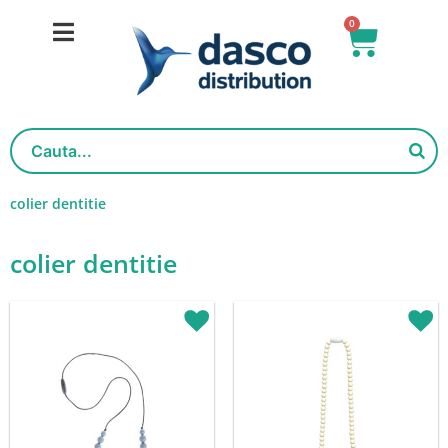
Skip
0
Basket
to
content
colier dentitie
colier dentitie