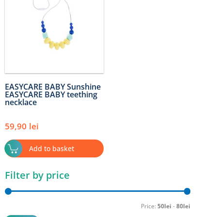
EASYCARE BABY Sunshine
EASYCARE BABY teething
necklace
59,90
lei
Add to basket
Filter by price
Min
Max
price
price
Price:
50lei
-
80lei