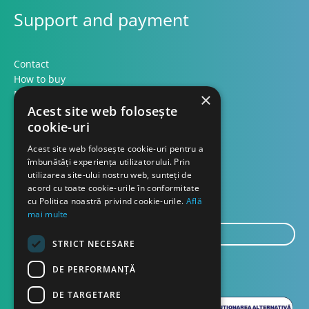
Support and payment
Contact
How to buy
Methods of payment
×
Formular retur
Acest site web folosește
cookie-uri
Contact
Acest site web folosește cookie-uri pentru a
îmbunătăți experiența utilizatorului. Prin
utilizarea site-ului nostru web, sunteți de
About us
acord cu toate cookie-urile în conformitate
Blog
cu Politica noastră privind cookie-urile.
Află
mai multe
E-
STRICT NECESARE
mail...
SEND
DE PERFORMANȚĂ
DE TARGETARE