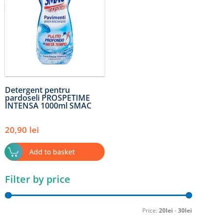
Detergent pentru
pardoseli PROSPETIME
INTENSA 1000ml SMAC
20,90
lei
Add to basket
Filter by price
Min
Max
price
price
Price:
20lei
-
30lei