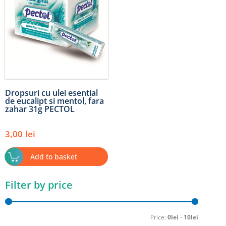
Dropsuri cu ulei esential
de eucalipt si mentol, fara
zahar 31g PECTOL
3,00
lei
Add to basket
Filter by price
Min
Max
price
price
Price:
0lei
-
10lei