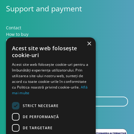
Support and payment
Contact
How to buy
Methods of payment
×
Formular retur
Acest site web folosește
cookie-uri
Contact
Acest site web folosește cookie-uri pentru a
îmbunătăți experiența utilizatorului. Prin
utilizarea site-ului nostru web, sunteți de
About us
acord cu toate cookie-urile în conformitate
Blog
cu Politica noastră privind cookie-urile.
Află
mai multe
E-
STRICT NECESARE
mail...
SEND
DE PERFORMANȚĂ
DE TARGETARE