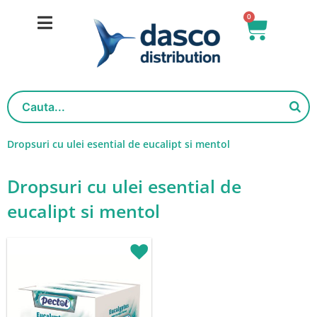
Skip
0
Basket
to
content
Dropsuri cu ulei esential de eucalipt si mentol
Dropsuri cu ulei esential de
eucalipt si mentol