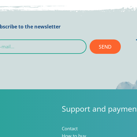
bscribe to the newsletter
SEND
l...
Support and paymen
Contact
How to buy