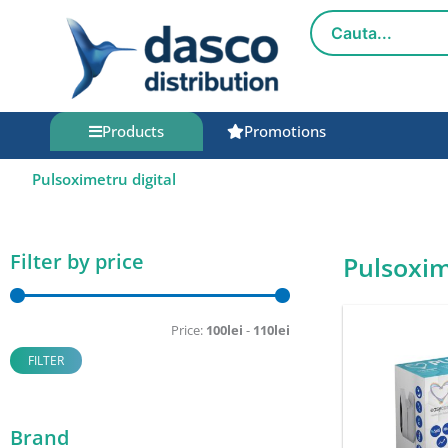
Skip
to
content
Products
Promotions
Pulsoximetru digital
Filter by price
Pulsoxim
Min
Max
price
price
Price:
100lei
-
110lei
FILTER
Brand