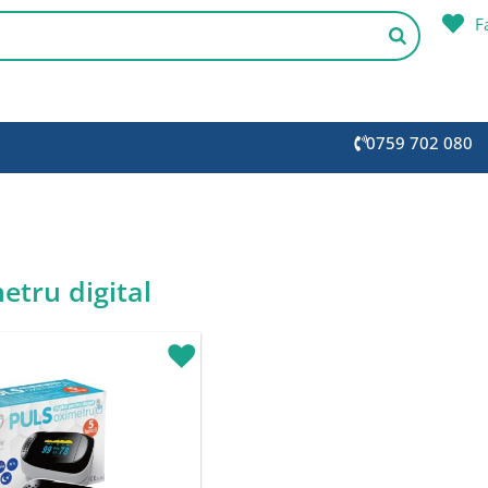
F
0759 702 080
etru digital