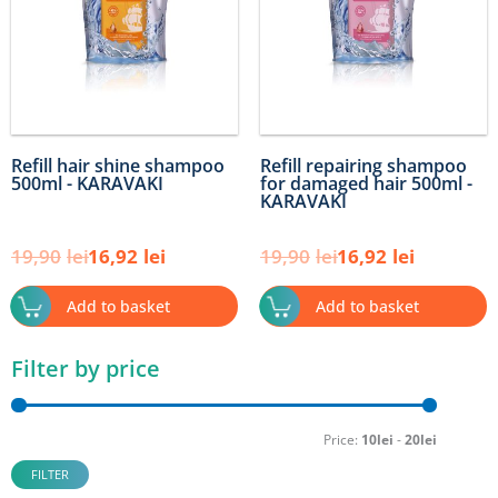
Refill hair shine shampoo
Refill repairing shampoo
500ml - KARAVAKI
for damaged hair 500ml -
KARAVAKI
19,90
lei
16,92
lei
19,90
lei
16,92
lei
Add to basket
Add to basket
Filter by price
Min
Max
price
price
Price:
10lei
-
20lei
FILTER