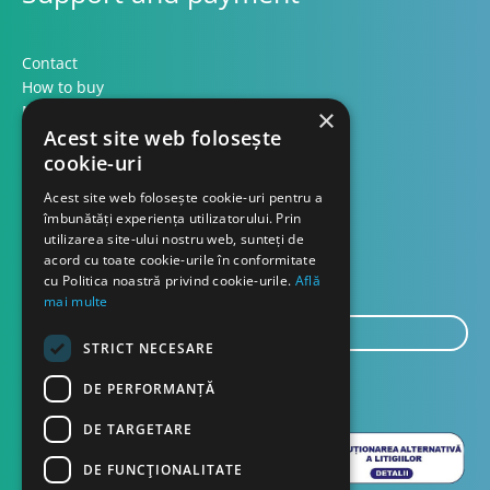
Contact
How to buy
Methods of payment
×
Formular retur
Acest site web folosește
cookie-uri
Contact
Acest site web folosește cookie-uri pentru a
îmbunătăți experiența utilizatorului. Prin
utilizarea site-ului nostru web, sunteți de
About us
acord cu toate cookie-urile în conformitate
Blog
cu Politica noastră privind cookie-urile.
Află
mai multe
E-
STRICT NECESARE
mail...
SEND
DE PERFORMANȚĂ
DE TARGETARE
DE FUNCŢIONALITATE