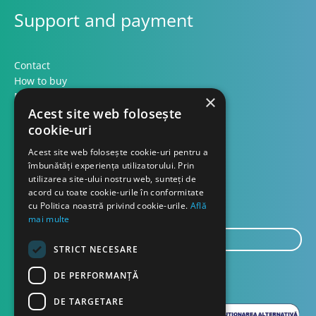
Support and payment
Contact
How to buy
Methods of payment
×
Formular retur
Acest site web folosește
cookie-uri
Contact
Acest site web folosește cookie-uri pentru a
îmbunătăți experiența utilizatorului. Prin
utilizarea site-ului nostru web, sunteți de
About us
acord cu toate cookie-urile în conformitate
Blog
cu Politica noastră privind cookie-urile.
Află
mai multe
E-
STRICT NECESARE
mail...
SEND
DE PERFORMANȚĂ
DE TARGETARE