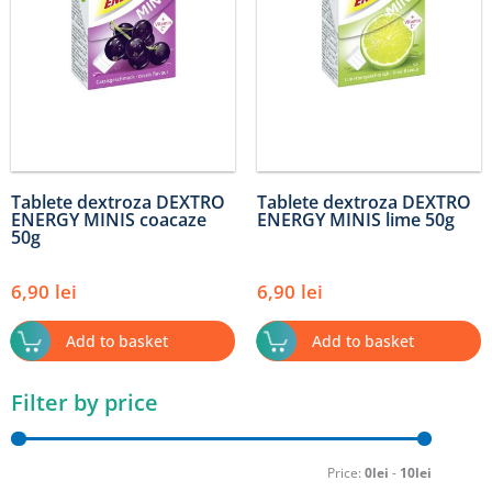
Tablete dextroza DEXTRO
Tablete dextroza DEXTRO
ENERGY MINIS coacaze
ENERGY MINIS lime 50g
50g
6,90
lei
6,90
lei
Add to basket
Add to basket
Filter by price
Min
Max
price
price
Price:
0lei
-
10lei