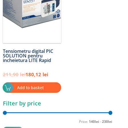
Tensiometru digital PIC
SOLUTION pentru
incheietura LITE Rapid
211,90
lei
180,12
lei
Add to basket
Filter by price
Min
Max
price
price
Price:
140lei
-
230lei