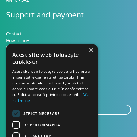
Support and payment
Contact
How to buy
Methods of payment
×
Acest site web folosește
Formular retur
cookie-uri
Contact
Acest site web folosește cookie-uri pentru a
îmbunătăți experiența utilizatorului. Prin
utilizarea site-ului nostru web, sunteți de
About us
acord cu toate cookie-urile în conformitate
Blog
cu Politica noastră privind cookie-urile.
Află
mai multe
E-
STRICT NECESARE
mail...
SEND
DE PERFORMANȚĂ
DE TARGETARE