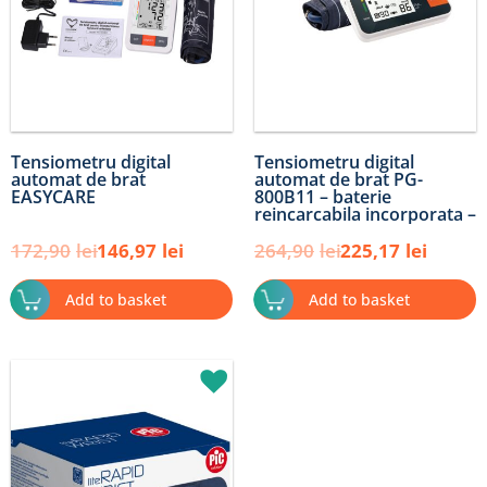
Tensiometru digital
Tensiometru digital
automat de brat
automat de brat PG-
EASYCARE
800B11 – baterie
reincarcabila incorporata –
EASYCARE
172,90
lei
146,97
lei
264,90
lei
225,17
lei
Add to basket
Add to basket
Original
Current
price
price
was:
is:
211,90lei.
180,12lei.