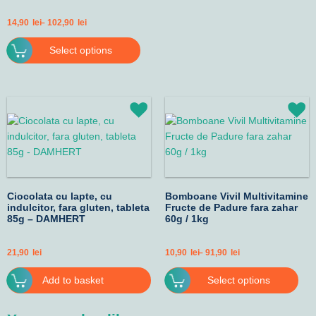
14,90
lei
–
102,90
lei
Select options
Price
Thi
range:
pro
10,90lei
has
through
91,90lei
mult
vari
The
Ciocolata cu lapte, cu
Bomboane Vivil Multivitamine
opt
indulcitor, fara gluten, tableta
Fructe de Padure fara zahar
ma
85g – DAMHERT
60g / 1kg
be
cho
21,90
lei
10,90
lei
–
91,90
lei
on
the
Add to basket
Select options
pro
pag