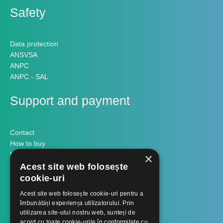
Safety
Data protection
ANSVSA
ANPC
ANPC - SAL
Support and payment
Contact
How to buy
Methods of payment
×
Formular retur
Acest site web folosește
cookie-uri
Contact
Acest site web folosește cookie-uri pentru a
îmbunătăți experiența utilizatorului. Prin
utilizarea site-ului nostru web, sunteți de
About us
acord cu toate cookie-urile în conformitate cu