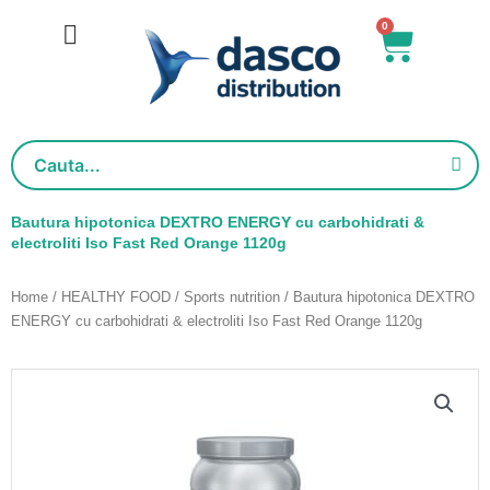
Skip
0
Basket
to
content
Bautura hipotonica DEXTRO ENERGY cu carbohidrati &
electroliti Iso Fast Red Orange 1120g
Home
/
HEALTHY FOOD
/
Sports nutrition
/ Bautura hipotonica DEXTRO
ENERGY cu carbohidrati & electroliti Iso Fast Red Orange 1120g