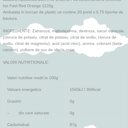
Iso Fast Red Orange 1120g
Ambalata in borcan de plastic ce contine 20 portii x 0,75 l/portie de
bautura.
INGREDIENTE: Zaharoza, maltodextrina, dextroza, saruri minerale
(clorura de potasiu, citrat de potasiu, citrat de sodiu, clorura de
sodiu, citrat de magneziu), acid (acid citric), aroma, colorant (beta-
caroten), pulbere de suc de sfecla rosie.
VALORI NUTRITIONALE:
Valori nutritive medii la 100g
Valoare energetica
1565kJ / 368kcal
Grasimi
0g
– din care saturate
0g
Carbohidrati
87g