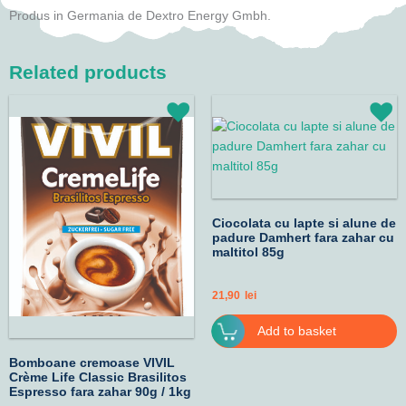
Produs in Germania de Dextro Energy Gmbh.
Related products
Price
This
range:
product
14,90lei
has
through
102,90lei
multiple
variants.
The
options
Ciocolata cu lapte si alune de
padure Damhert fara zahar cu
may
maltitol 85g
be
chosen
21,90
lei
on
the
Add to basket
product
Bomboane cremoase VIVIL
page
Crème Life Classic Brasilitos
Espresso fara zahar 90g / 1kg