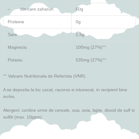
– din care zaharuri
60g
Proteine
0g
Sare
1,5g
Magneziu
100mg (27%)°°
Potasiu
535mg (27%)°°
°° Valoare Nutritionala de Referinta (VNR)
A se depozita la loc uscat, racoros si intunecat, in recipient bine
inchis.
Alergeni: contine urme de cereale, oua, soia, lapte, dioxid de sulf si
sulfiti (max. 10ppm).