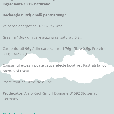
ingrediente 100% naturale!
Declaraţia nutriţională pentru 100g :
Valoarea energetică: 1690kJ/420kcal
Grăsimi 1.6g / din care acizi grași saturați 0.8g
Carbohidrati 96g / din care zaharuri 76g; Fibre 0.5g; Proteine
0.1g; Sare 0.0g.
Consumul excesiv poate cauza efecte laxative . Pastrati la loc
racoros si uscat.
Poate contine urme de alune.
Producator:
Arno Knof GmbH Domane-31592 Stolzenau-
Germany