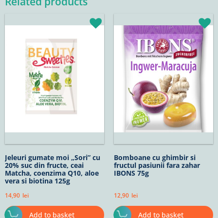
Related products
Jeleuri gumate moi „Sori” cu
Bomboane cu ghimbir si
20% suc din fructe, ceai
fructul pasiunii fara zahar
Matcha, coenzima Q10, aloe
IBONS 75g
vera si biotina 125g
14,90
lei
12,90
lei
Add to basket
Add to basket