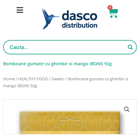
Skip
0
Basket
to
content
Bomboane gumate cu ghimbir si mango IBONS 92g
Home
/
HEALTHY FOOD
/
Sweets
/ Bomboane gumate cu ghimbir si
mango IBONS 92g