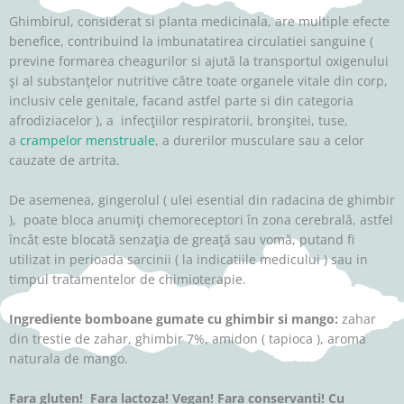
Ghimbirul, considerat si planta medicinala, are multiple efecte
benefice, contribuind la imbunatatirea circulatiei sanguine (
previne formarea cheagurilor si ajută la transportul oxigenului
şi al substanţelor nutritive către toate organele vitale din corp,
inclusiv cele genitale, facand astfel parte si din categoria
afrodiziacelor ), a infecţiilor respiratorii, bronşitei, tuse,
a
crampelor menstruale
, a durerilor musculare sau a celor
cauzate de artrita.
De asemenea, gingerolul ( ulei esential din radacina de ghimbir
), poate bloca anumiţi chemoreceptori în zona cerebrală, astfel
încât este blocată senzaţia de greaţă sau vomă, putand fi
utilizat in perioada sarcinii ( la indicatiile medicului ) sau in
timpul tratamentelor de chimioterapie.
Ingrediente bomboane gumate cu ghimbir si mango:
zahar
din trestie de zahar, ghimbir 7%, amidon ( tapioca ), aroma
naturala de mango.
Fara gluten! Fara lactoza! Vegan! Fara conservanti! Cu