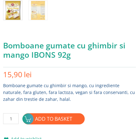
Bomboane gumate cu ghimbir si
mango IBONS 92g
15,90
lei
Bomboane gumate cu ghimbir si mango, cu ingrediente
naturale, fara gluten, fara lactoza, vegan si fara conservanti, cu
zahar din trestie de zahar, halal.
Bomboane
ADD TO BASKET
gumate
cu
ghimbir
Add to wishlist