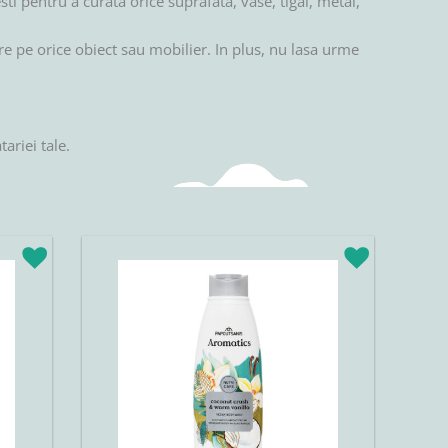
ti pentru a curata orice suprafata, vase, tigai, metal,
dere pe orice obiect sau mobilier. In plus, nu lasa urme
ariei tale.
Original
Current
price
price
was:
is:
21,50lei.
18,28lei.