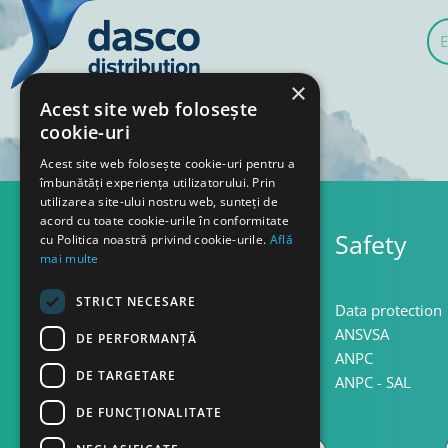
E-
mai
×
Acest site web folosește
cookie-uri
Acest site web folosește cookie-uri pentru a
îmbunătăți experiența utilizatorului. Prin
utilizarea site-ului nostru web, sunteți de
acord cu toate cookie-urile în conformitate
Assistance
Safety
cu Politica noastră privind cookie-urile.
Află
mai multe
STRICT NECESARE
Terms and conditions
Data protection
Privacy
ANSVSA
DE PERFORMANȚĂ
Cookie policy
ANPC
DE TARGETARE
Return policy
ANPC - SAL
DE FUNCŢIONALITATE