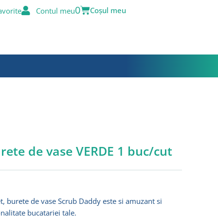
Basket
0
avorite
Contul meu
ete de vase VERDE 1 buc/cut
rent
e
, burete de vase Scrub Daddy este si amuzant si
alitate bucatariei tale.
2lei.