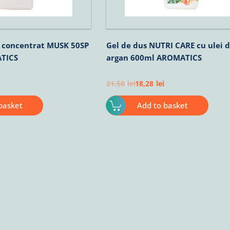
 concentrat MUSK 50SP
Gel de dus NUTRI CARE cu ulei 
TICS
argan 600ml AROMATICS
21,50
lei
18,28
lei
basket
Add to basket