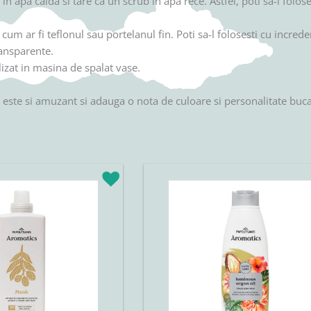
 apa calda si tare ca un scrub in apa rece. Astfel, poti sa-l foloses
 cum ar fi teflonul sau portelanul fin. Poti sa-l folosesti cu incre
ransparente.
izat in masina de spalat vase.
te si amuzant si adauga o nota de culoare si personalitate bucat
urrent
Original
Current
rice
price
price
s:
was:
is:
5,42lei.
21,50lei.
18,28lei.