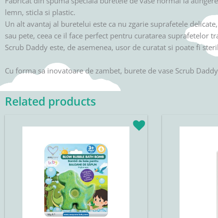
Fabricat din spuma speciala buretele de vase normal la atingere in
lemn, sticla si plastic.
Un alt avantaj al buretelui este ca nu zgarie suprafetele delicate,
sau pete, ceea ce il face perfect pentru curatarea suprafetelor t
Scrub Daddy este, de asemenea, usor de curatat si poate fi steril
Cu forma sa inovatoare de zambet, burete de vase Scrub Daddy es
Related products
Original
Current
Original
C
price
price
price
p
was:
is:
was:
i
19,90lei.
16,92lei.
29,90lei.
2