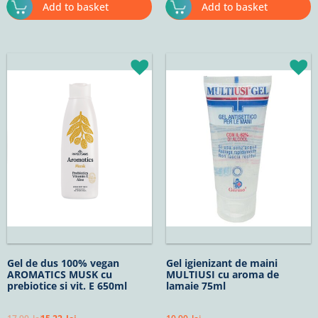
Add to basket
Add to basket
Original
Current
price
price
was:
is:
17,90lei.
15,22lei.
Gel de dus 100% vegan
Gel igienizant de maini
AROMATICS MUSK cu
MULTIUSI cu aroma de
prebiotice si vit. E 650ml
lamaie 75ml