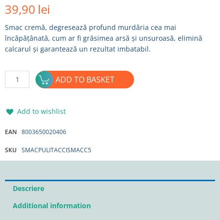
39,90
lei
Smac cremă, degresează profund murdăria cea mai
încăpățânată, cum ar fi grăsimea arsă și unsuroasă, elimină
calcarul și garantează un rezultat imbatabil.
Crema
ADD TO BASKET
de
curatare
pentru
Add to wishlist
otel
si
EAN
8003650020406
inox
SKU
SMACPULITACCISMACC5
520ml
SMAC
quantity
Descriere
Additional information