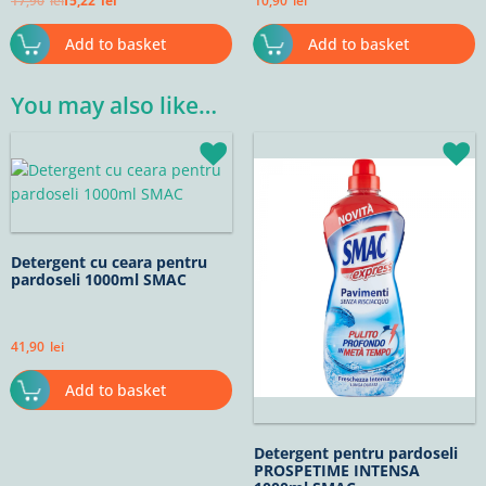
17,90
lei
15,22
lei
10,90
lei
Add to basket
Add to basket
You may also like…
Detergent cu ceara pentru
pardoseli 1000ml SMAC
41,90
lei
Add to basket
Detergent pentru pardoseli
PROSPETIME INTENSA