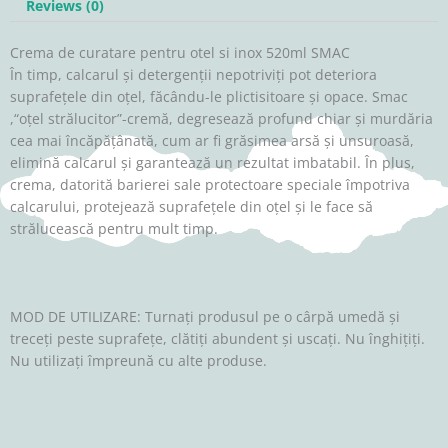
Reviews (0)
Crema de curatare pentru otel si inox 520ml SMAC
În timp, calcarul și detergenții nepotriviți pot deteriora
suprafețele din oțel, făcându-le plictisitoare și opace. Smac
,“oțel strălucitor”-cremă, degresează profund chiar și murdăria
cea mai încăpățânată, cum ar fi grăsimea arsă și unsuroasă,
elimină calcarul și garantează un rezultat imbatabil. În plus,
crema, datorită barierei sale protectoare speciale împotriva
calcarului, protejează suprafețele din oțel și le face să
strălucească pentru mult timp.
MOD DE UTILIZARE: Turnați produsul pe o cârpă umedă și
treceți peste suprafețe, clătiți abundent și uscați. Nu înghițiți.
Nu utilizați împreună cu alte produse.