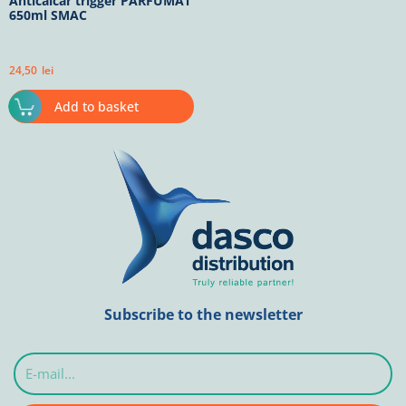
Anticalcar trigger PARFUMAT
650ml SMAC
24,50
lei
Add to basket
Subscribe to the newsletter
E-
mail...