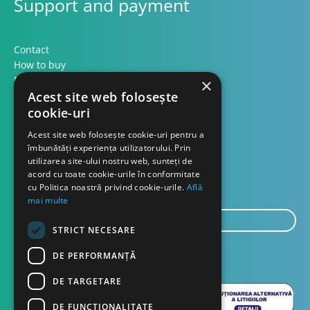
Support and payment
Contact
How to buy
Methods of payment
×
Formular retur
Acest site web folosește
cookie-uri
Contact
Acest site web folosește cookie-uri pentru a
îmbunătăți experiența utilizatorului. Prin
utilizarea site-ului nostru web, sunteți de
About us
acord cu toate cookie-urile în conformitate
Blog
cu Politica noastră privind cookie-urile.
Află
mai multe
E-
STRICT NECESARE
mail...
SEND
DE PERFORMANȚĂ
DE TARGETARE
DE FUNCŢIONALITATE