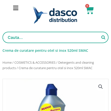
Skip
0
Basket
to
content
Crema de curatare pentru otel si inox 520ml SMAC
Home
/
COSMETICS & ACCESSORIES
/
Detergents and cleaning
products
/ Crema de curatare pentru otel si inox 520ml SMAC