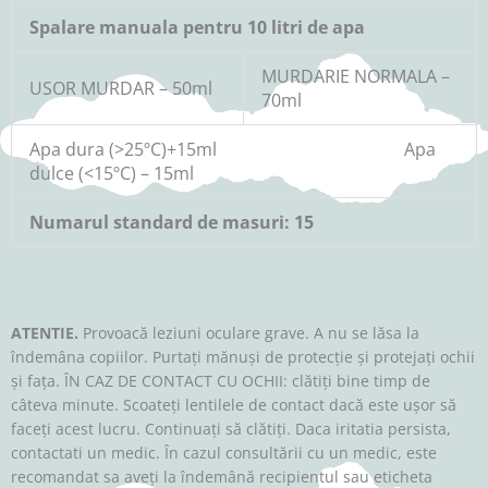
Spalare manuala pentru 10 litri de apa
MURDARIE NORMALA –
USOR MURDAR – 50ml
70ml
Apa dura (>25ºC)+15ml Apa
dulce (<15ºC) – 15ml
Numarul standard de masuri: 15
ATENTIE.
Provoacă leziuni oculare grave. A nu se lăsa la
îndemâna copiilor. Purtați mănuși de protecție și protejați ochii
și fața. ÎN CAZ DE CONTACT CU OCHII: clătiți bine timp de
câteva minute. Scoateți lentilele de contact dacă este ușor să
faceți acest lucru. Continuați să clătiți. Daca iritatia persista,
contactati un medic. În cazul consultării cu un medic, este
recomandat sa aveți la îndemână recipientul sau eticheta