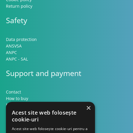
Return policy
Safety
Data protection
ANSVSA
ANPC
ANPC - SAL
Support and payment
Contact
How to buy
Methods of payment
×
Formular retur
Acest site web folosește
cookie-uri
Contact
Acest site web folosește cookie-uri pentru a