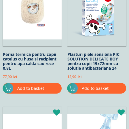
Perna termica pentru copii
Plasturi piele sensibila PIC
catelus cu husa si recipient
SOLUTION DELICATE BOY
pentru apa calda sau rece
pentru copii 19x72mm cu
0,8L
solutie antibacteriana 24
buc/cut
77,90
lei
12,90
lei
Add to basket
Add to basket