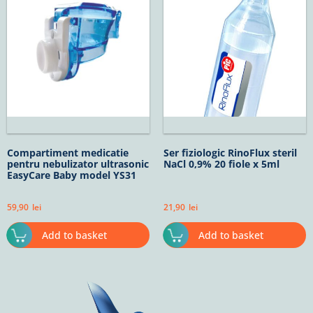
Compartiment medicatie
Ser fiziologic RinoFlux steril
pentru nebulizator ultrasonic
NaCl 0,9% 20 fiole x 5ml
EasyCare Baby model YS31
59,90
lei
21,90
lei
Add to basket
Add to basket