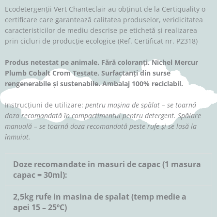
Ecodetergenții Vert Chanteclair au obținut de la Certiquality o
certificare care garantează calitatea produselor, veridicitatea
caracteristicilor de mediu descrise pe etichetă și realizarea
prin cicluri de producție ecologice (Ref. Certificat nr. P2318)
Produs netestat pe animale. F
ără coloranți.
Nichel Mercur
Plumb Cobalt Crom Testate. Surfactanți din surse
rengenerabile și sustenabile. Ambalaj 100% reciclabil.
Instrucțiuni de utilizare:
pentru mașina de spălat – se toarnă
doza recomandată în compartimentul pentru detergent. Spălare
manuală – se toarnă doza recomandată peste rufe și se lasă la
înmuiat.
Doze recomandate in masuri de capac (1 masura
capac = 30ml):
2,5kg rufe in masina de spalat (temp medie a
apei 15 – 25ºC)