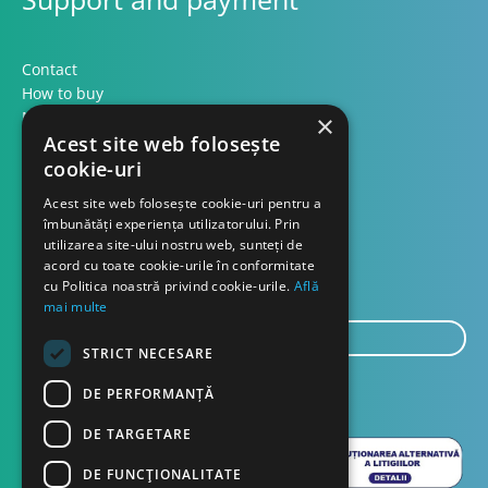
Contact
How to buy
Methods of payment
×
Formular retur
Acest site web folosește
cookie-uri
Contact
Acest site web folosește cookie-uri pentru a
îmbunătăți experiența utilizatorului. Prin
utilizarea site-ului nostru web, sunteți de
About us
acord cu toate cookie-urile în conformitate
Blog
cu Politica noastră privind cookie-urile.
Află
mai multe
E-
STRICT NECESARE
mail...
SEND
DE PERFORMANȚĂ
DE TARGETARE
DE FUNCŢIONALITATE