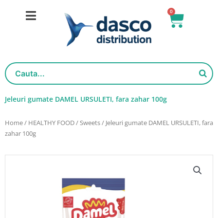
Skip
0
Basket
to
content
Jeleuri gumate DAMEL URSULETI, fara zahar 100g
Home
/
HEALTHY FOOD
/
Sweets
/ Jeleuri gumate DAMEL URSULETI, fara
zahar 100g