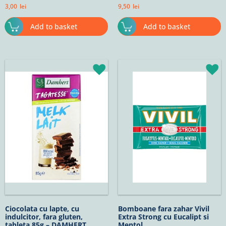
3,00
lei
9,50
lei
Add to basket
Add to basket
Ciocolata cu lapte, cu
Bomboane fara zahar Vivil
indulcitor, fara gluten,
Extra Strong cu Eucalipt si
tableta 85g – DAMHERT
Mentol