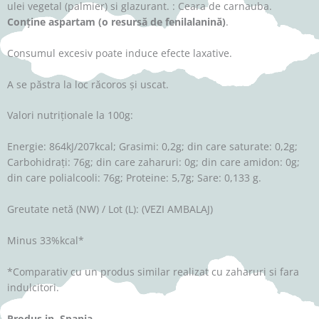
ulei vegetal (palmier) si glazurant. : Ceara de carnauba.
Conține aspartam (o resursă de
fenilalanină)
.
Consumul excesiv poate induce efecte laxative.
A se păstra la loc răcoros și uscat.
Valori nutriționale la 100g:
Energie: 864kJ/207kcal; Grasimi: 0,2g; din care saturate: 0,2g;
Carbohidrați: 76g; din care zaharuri: 0g; din care amidon: 0g;
din care polialcooli: 76g; Proteine: 5,7g; Sare: 0,133 g.
Greutate netă (NW) / Lot (L): (VEZI AMBALAJ)
Minus 33%kcal*
*Comparativ cu un produs similar realizat cu zaharuri si fara
indulcitori.
Produs in Spania.