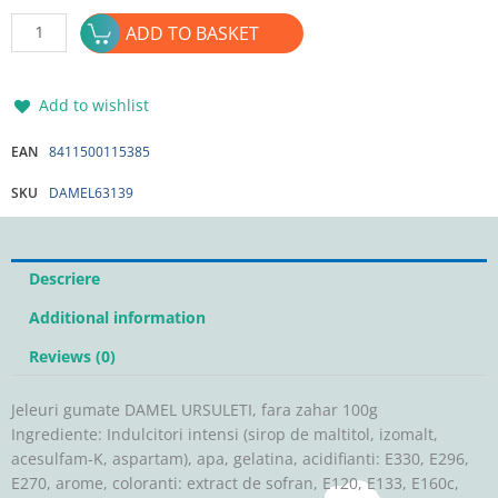
Jeleuri
ADD TO BASKET
gumate
DAMEL
URSULETI,
Add to wishlist
fara
zahar
EAN
8411500115385
100g
SKU
DAMEL63139
quantity
Descriere
Additional information
Reviews (0)
Jeleuri gumate DAMEL URSULETI, fara zahar 100g
Ingrediente: Indulcitori intensi (sirop de maltitol, izomalt,
acesulfam-K, aspartam), apa, gelatina, acidifianti: E330, E296,
E270, arome, coloranti: extract de sofran, E120, E133, E160c,