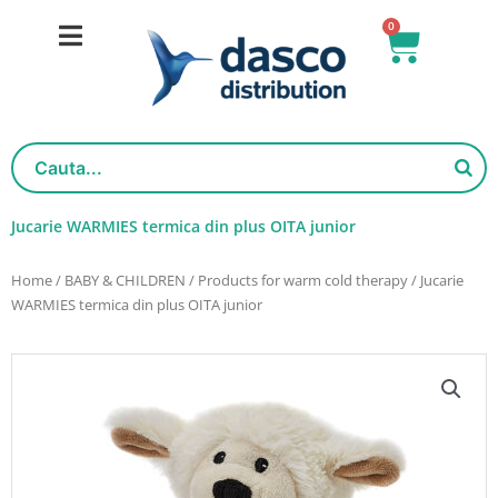
Skip
0
Basket
to
content
Jucarie WARMIES termica din plus OITA junior
Home
/
BABY & CHILDREN
/
Products for warm cold therapy
/ Jucarie
WARMIES termica din plus OITA junior