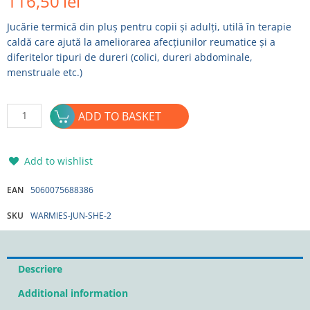
116,50
lei
Jucărie termică din pluș pentru copii și adulți, utilă în terapie
caldă care ajută la ameliorarea afecțiunilor reumatice și a
diferitelor tipuri de dureri (colici, dureri abdominale,
menstruale etc.)
Jucarie
ADD TO BASKET
WARMIES
termica
din
Add to wishlist
plus
OITA
EAN
5060075688386
junior
SKU
WARMIES-JUN-SHE-2
quantity
Descriere
Additional information