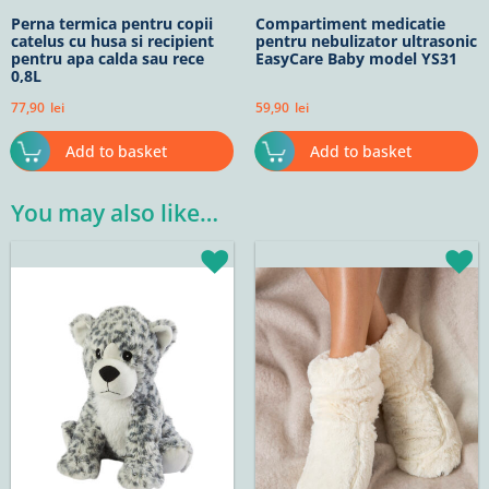
Perna termica pentru copii
Compartiment medicatie
catelus cu husa si recipient
pentru nebulizator ultrasonic
pentru apa calda sau rece
EasyCare Baby model YS31
0,8L
77,90
lei
59,90
lei
Add to basket
Add to basket
You may also like…