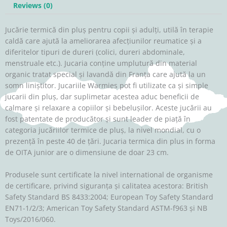
Reviews (0)
Jucărie termică din pluș pentru copii și adulți, utilă în terapie
caldă care ajută la ameliorarea afecțiunilor reumatice și a
diferitelor tipuri de dureri (colici, dureri abdominale,
menstruale etc.). Jucaria conține umplutură din material
organic tratat special și lavandă din Franța care ajută la un
somn liniștitor. Jucariile Warmies pot fi utilizate ca și simple
jucarii din pluș, dar suplimetar acestea aduc beneficii de
calmare și relaxare a copiilor și bebelușilor. Aceste jucării au
fost patentate de producător și sunt leader de piață în
categoria jucăriilor termice de pluș, la nivel mondial, cu o
prezență în peste 40 de țări. Jucaria termica din plus in forma
de OITA junior are o dimensiune de doar 23 cm.
Produsele sunt certificate la nivel international de organisme
de certificare, privind siguranța și calitatea acestora: British
Safety Standard BS 8433:2004; European Toy Safety Standard
EN71-1/2/3; American Toy Safety Standard ASTM-f963 și NB
Toys/2016/060.