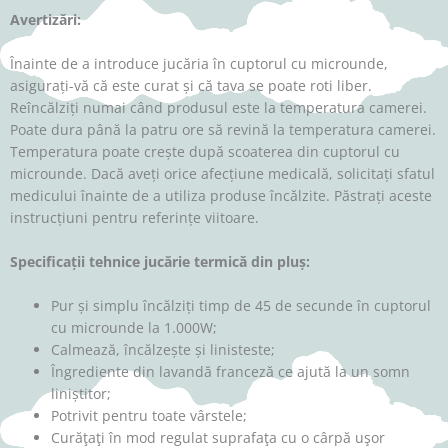
Avertizări:
Înainte de a introduce jucăria în cuptorul cu microunde,
asigurați-vă că este curat și că tava se poate roti liber.
Reîncălziți numai când produsul este la temperatura camerei.
Poate dura până la patru ore să revină la temperatura camerei.
Temperatura poate crește după scoaterea din cuptorul cu
microunde. Dacă aveți orice afecțiune medicală, solicitați sfatul
medicului înainte de a utiliza produse încălzite. Păstrați aceste
instrucțiuni pentru referințe viitoare.
Specificații tehnice jucărie termică din pluș:
Pur și simplu încălziți timp de 45 de secunde în cuptorul
cu microunde la 1.000W;
Calmează, încălzește și linisteste;
Îngrediente din lavandă franceză ce ajută la un somn
liniștitor;
Potrivit pentru toate vârstele;
Curăţaţi în mod regulat suprafaţa cu o cârpă uşor