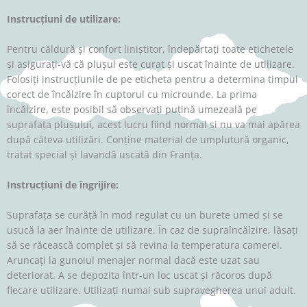
Instrucțiuni de utilizare:
Pentru căldură și confort liniștitor, îndepărtați toate etichetele
și asigurați-vă că plușul este curat și uscat înainte de utilizare.
Folosiți instrucțiunile de pe eticheta pentru a determina timpul
corect de încălzire în cuptorul cu microunde. La prima
încălzire, este posibil să observați puțină umezeală pe
suprafața plușului, acest lucru fiind normal și nu va mai apărea
după câteva utilizări. Conține material de umplutură organic,
tratat special și lavandă uscată din Franța.
Instrucțiuni de îngrijire:
Suprafața se curăță în mod regulat cu un burete umed și se
usucă la aer înainte de utilizare. În caz de supraîncălzire, lăsați
să se răcească complet și să revina la temperatura camerei.
Aruncați la gunoiul menajer normal dacă este uzat sau
deteriorat. A se depozita într-un loc uscat și răcoros după
fiecare utilizare. Utilizați numai sub supravegherea unui adult.