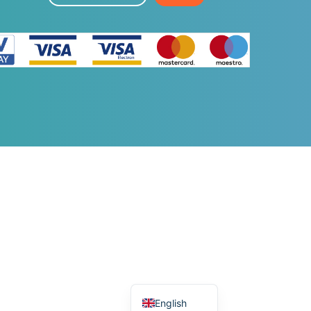
mail...
Romanian
English