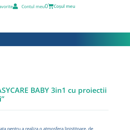
Basket
0
avorite
Contul meu
SYCARE BABY 3in1 cu proiectii
i”
ta pentru a realiza o atmosfera linistitoare, de