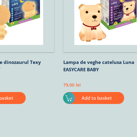
e dinozaurul Texy
Lampa de veghe catelusa Luna
Y
EASYCARE BABY
79,00
lei
basket
Add to basket