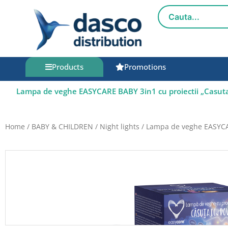
Skip
to
content
Products
Promotions
Lampa de veghe EASYCARE BABY 3in1 cu proiectii „Casuta
Home
/
BABY & CHILDREN
/
Night lights
/ Lampa de veghe EASYCAR