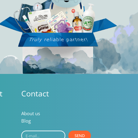
t
Contact
About us
Blog
E-
SEND