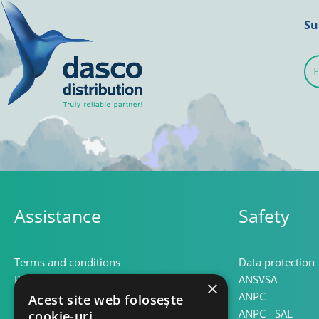
Su
E-
mai
Assistance
Safety
Terms and conditions
Data protection
Privacy
ANSVSA
×
Cookie policy
ANPC
Acest site web folosește
Return policy
ANPC - SAL
cookie-uri