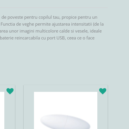
, de poveste pentru copilul tau, propice pentru un
Functia de veghe permite ajustarea intensitatii (de la
area unor imagini multicolore calde si vesele, ideale
aterie reincarcabila cu port USB, ceea ce o face