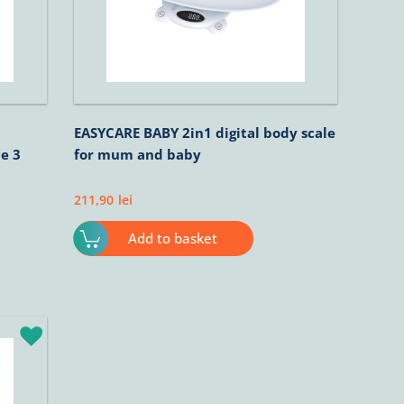
EASYCARE BABY 2in1 digital body scale
ce 3
for mum and baby
211,90
lei
Add to basket