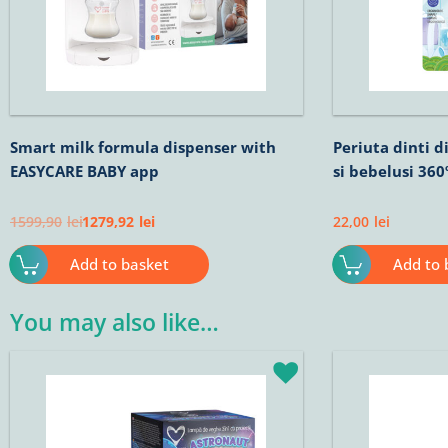
Smart milk formula dispenser with
Periuta dinti d
EASYCARE BABY app
si bebelusi 360
1599,90
lei
1279,92
lei
22,00
lei
Add to basket
Add to 
You may also like…