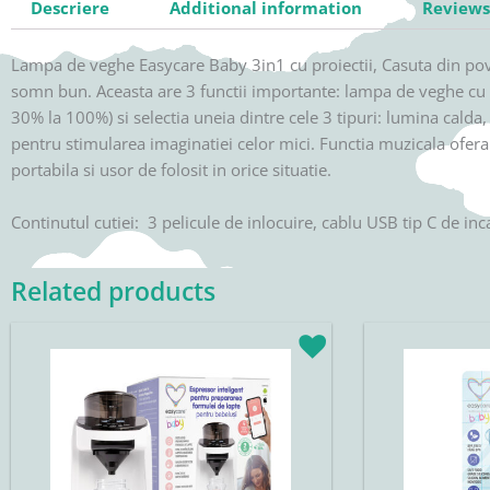
Descriere
Additional information
Reviews 
Lampa de veghe Easycare Baby 3in1 cu proiectii, Casuta din poves
somn bun. Aceasta are 3 functii importante: lampa de veghe cu lum
30% la 100%) si selectia uneia dintre cele 3 tipuri: lumina calda
pentru stimularea imaginatiei celor mici. Functia muzicala ofer
portabila si usor de folosit in orice situatie.
Continutul cutiei: 3 pelicule de inlocuire, cablu USB tip C de inc
Related products
Original
Current
price
price
was:
is:
1599,90lei.
1279,92lei.