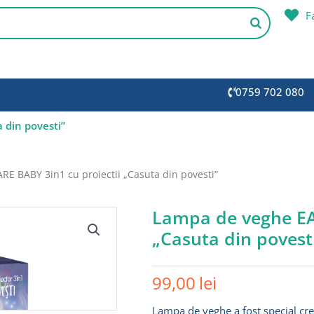
F
0759 702 080
 din povesti”
E BABY 3in1 cu proiectii „Casuta din povesti”
Lampa de veghe EA
„Casuta din povest
99,00
lei
Lampa de veghe a fost special crea