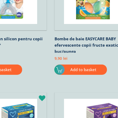
in silicon pentru copii
Bombe de baie EASYCARE BABY
º
efervescente copii fructe exoti
buc/punga
9,90
lei
basket
Add to basket