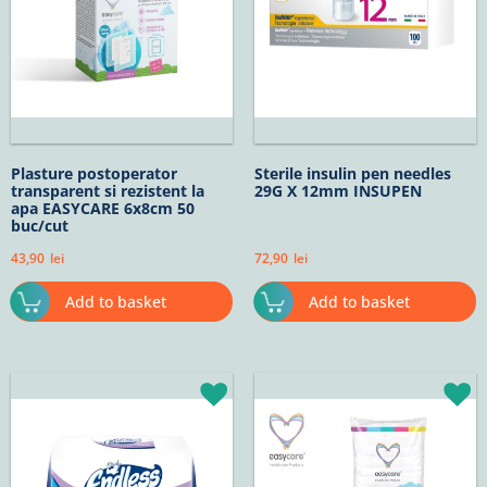
Plasture postoperator
Sterile insulin pen needles
transparent si rezistent la
29G X 12mm INSUPEN
apa EASYCARE 6x8cm 50
buc/cut
43,90
lei
72,90
lei
Add to basket
Add to basket