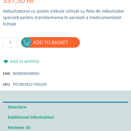
331,50
lei
Nebulizatorul cu piston trebuie utilizat cu fiola de nebulizator
specială pentru transformarea în aerosoli a medicamentelor
lichide
Nebulizator
ADD TO BASKET
cu
piston
KAPPY
Add to wishlist
PIC
SOLUTION
EAN
8058090048992
quantity
SKU
PIC58038221000200
Descriere
Additional information
Reviews (0)