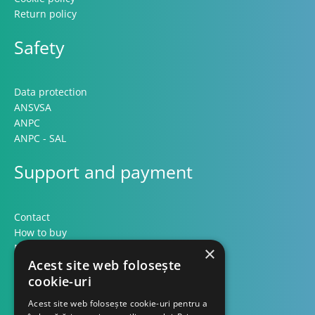
Return policy
Safety
Data protection
ANSVSA
ANPC
ANPC - SAL
Support and payment
Contact
How to buy
Methods of payment
×
Formular retur
Acest site web folosește
cookie-uri
Contact
Acest site web folosește cookie-uri pentru a