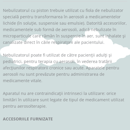
Nebulizatorul cu piston trebuie utilizat cu fiola de nebulizator
specială pentru transformarea în aerosoli a medicamentelor
lichide (în soluţie, suspensie sau emulsie). Datorită accesoriilor,
medicamentele sub formă de aerosoli, adică nebulizate în
microparticule care rămân în suspensie în aer, sunt inhalate şi
canalizate direct în căile respiratorii ale pacientului.
Nebulizatorul poate fi utilizat de către pacienţii adulţi şi
pediatrici, pentru terapia cu aerosoli, în vederea tratării
afecţiunilor respiratorii cronice sau acute. Aparatele pentru
aerosoli nu sunt prevăzute pentru administrarea de
medicamente vitale.
Aparatul nu are contraindicaţii intrinseci la utilizare: orice
limitări în utilizare sunt legate de tipul de medicament utilizat
pentru aerosolterapie.
ACCESORIILE FURNIZATE