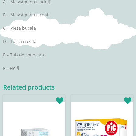
A – Mască pentru adulţi
B – Mască pentru copii
C – Piesă bucală
D – Furcă nazală
E – Tub de conectare
F – Fiolă
Related products