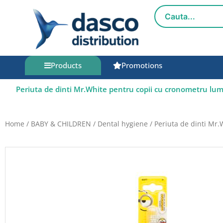
Skip
to
content
Products
Promotions
Periuta de dinti Mr.White pentru copii cu cronometru lu
Home
/
BABY & CHILDREN
/
Dental hygiene
/ Periuta de dinti Mr