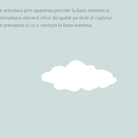
 activeaza prin apasarea periutei la baza acesteia si
stimuleaza obiceiul zilnic de spalat pe dinti al coplului
e prevazuta si cu o ventuza la baza acesteia,