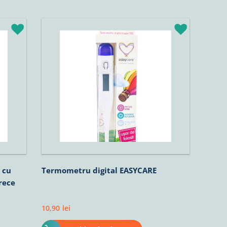
 cu
Termometru digital EASYCARE
rece
10,90
lei