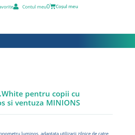
Basket
0
avorite
Contul meu
.White pentru copii cu
s si ventuza MINIONS
ronometru luminos, adaptata utilizarii zilnice de catre