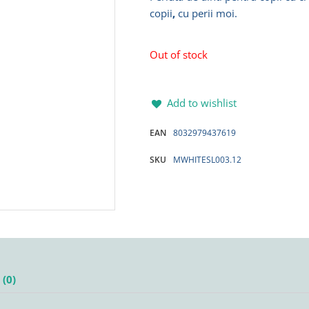
copii
,
cu perii moi.
Out of stock
Add to wishlist
EAN
8032979437619
SKU
MWHITESL003.12
(0)