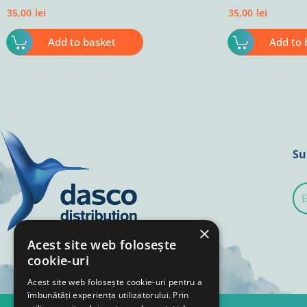
35,00
lei
35,00
lei
Add to basket
Add to 
Su
E-
mai
×
Acest site web folosește
cookie-uri
Acest site web folosește cookie-uri pentru a
îmbunătăți experiența utilizatorului. Prin