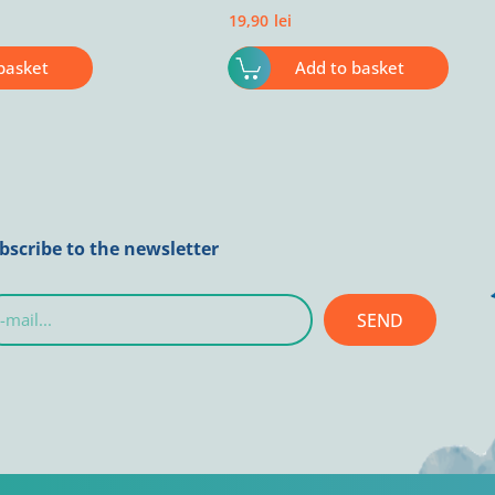
19,90
lei
basket
Add to basket
bscribe to the newsletter
SEND
l...