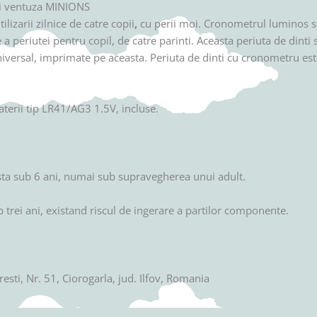
si ventuza MINIONS
izarii zilnice de catre copii
,
cu perii moi. Cronometrul luminos se
 a periutei pentru copil, de catre parinti. Aceasta periuta de dinti 
iversal, imprimate pe aceasta. Periuta de dinti cu cronometru est
terii tip LR41/AG3 1.5V, incluse.
arsta sub 6 ani, numai sub supravegherea unui adult.
 trei ani, existand riscul de ingerare a partilor componente.
i, Nr. 51, Ciorogarla, jud. Ilfov, Romania