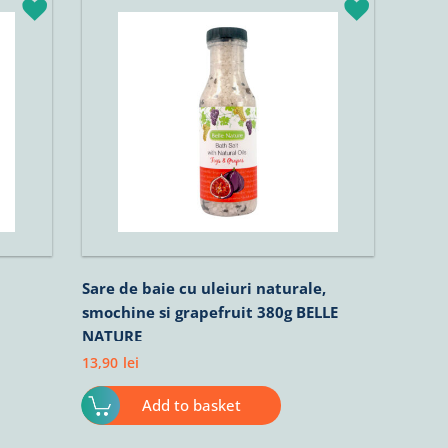
Sare de baie cu uleiuri naturale,
smochine si grapefruit 380g BELLE
NATURE
13,90
lei
Add to basket