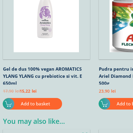
Gel de dus 100% vegan AROMATICS
Pudra pentru i
YLANG YLANG cu prebiotice si vit. E
Ariel Diamond 
650ml
500g
17,90
lei
15,22
lei
23,90
lei
Add to basket
Add to 
You may also like…