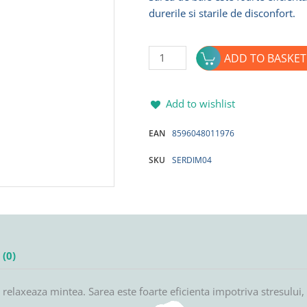
durerile si starile de disconfort.
Sare
ADD TO BASKET
de
baie
BANANA
Add to wishlist
&
EAN
8596048011976
VANILIE
1000g
SKU
SERDIM04
NATURALIS
quantity
(0)
, relaxeaza mintea. Sarea este foarte eficienta impotriva stresului,