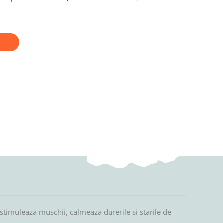
 stimuleaza muschii, calmeaza durerile si starile de