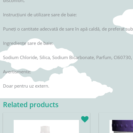
disconfort.
Instrucțiuni de utilizare sare de baie:
Puneți o cantitate adecvată de sare în apă caldă, de preferat sub
Ingrediente sare de baie:
Sodium Chloride, Silica, Sodium Bicarbonate, Parfum, CI60730
Avertismente:
Doar pentru uz extern.
Related products
Original
Current
price
price
was:
is:
17,90lei.
15,22lei.