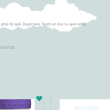
 jetul de apă. După baie, faceți un duș cu apă caldă.
, CI14720