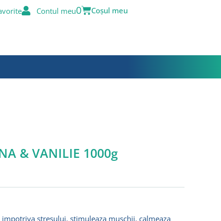
Basket
0
avorite
Contul meu
NA & VANILIE 1000g
a impotriva stresului, stimuleaza muschii, calmeaza