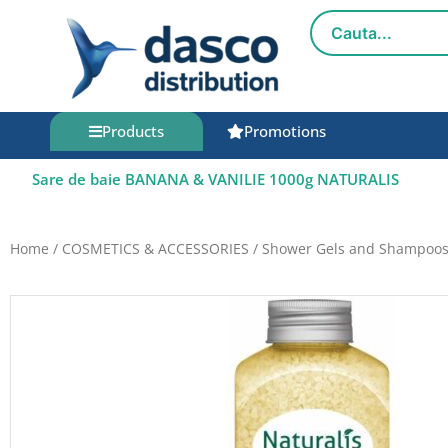
Skip
to
content
Products
Promotions
Sare de baie BANANA & VANILIE 1000g NATURALIS
Home
/
COSMETICS & ACCESSORIES
/
Shower Gels and Shampoo