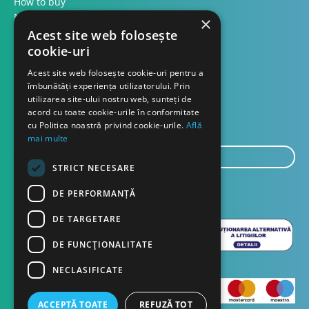
How to buy
Methods of payment
×
Formular retur
Acest site web folosește
cookie-uri
Contact
Acest site web folosește cookie-uri pentru a
îmbunătăți experiența utilizatorului. Prin
utilizarea site-ului nostru web, sunteți de
About us
acord cu toate cookie-urile în conformitate
Blog
cu Politica noastră privind cookie-urile.
Află
mai multe
E-
mail...
STRICT NECESARE
SEND
DE PERFORMANȚĂ
DE TARGETARE
DE FUNCŢIONALITATE
NECLASIFICATE
ACCEPTĂ TOATE
REFUZĂ TOT