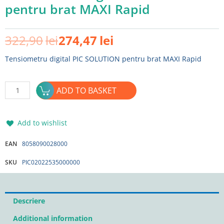
pentru brat MAXI Rapid
Original
Current
322,90
lei
274,47
lei
price
price
was:
is:
Tensiometru digital PIC SOLUTION pentru brat MAXI Rapid
322,90lei.
274,47lei.
Tensiometru
ADD TO BASKET
digital
PIC
SOLUTION
Add to wishlist
pentru
brat
EAN
8058090028000
MAXI
SKU
PIC02022535000000
Rapid
quantity
Descriere
Additional information