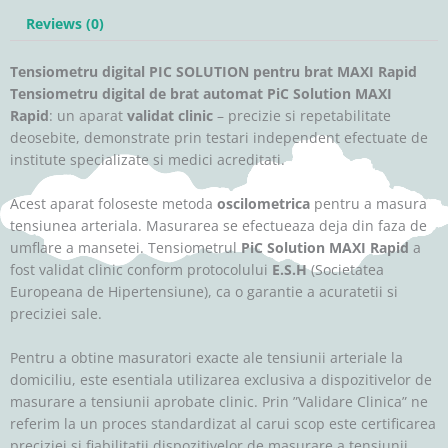
Reviews (0)
Tensiometru digital PIC SOLUTION pentru brat MAXI Rapid
Tensiometru digital de brat automat PiC Solution MAXI
Rapid
: un aparat
validat clinic
– precizie si repetabilitate
deosebite, demonstrate prin testari independent efectuate de
institute specializate si medici acreditati.
Acest aparat foloseste metoda
oscilometrica
pentru a masura
tensiunea arteriala. Masurarea se efectueaza deja din faza de
umflare a mansetei. Tensiometrul
PiC Solution MAXI Rapid
a
fost validat clinic conform protocolului
E.S.H
(Societatea
Europeana de Hipertensiune), ca o garantie a acuratetii si
preciziei sale.
Pentru a obtine masuratori exacte ale tensiunii arteriale la
domiciliu, este esentiala utilizarea exclusiva a dispozitivelor de
masurare a tensiunii aprobate clinic. Prin ”Validare Clinica” ne
referim la un proces standardizat al carui scop este certificarea
preciziei si fiabilitatii dispozitivelor de masurare a tensiunii