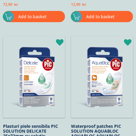
buc/cut
72,90
lei
12,90
lei
Add to basket
Add to basket
Plasturi piele sensibila PIC
Waterproof patches PIC
SOLUTION DELICATE
SOLUTION AQUABLOC
25x72mm cu solutie
AQUABLOC AQUABLOC