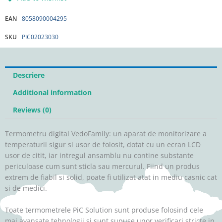
EAN
8058090004295
SKU
PIC02023030
Descriere
Additional information
Reviews (0)
Termometru digital VedoFamily: un aparat de monitorizare a
temperaturii sigur si usor de folosit, dotat cu un ecran LCD
usor de citit, iar intregul ansamblu nu contine substante
periculoase cum sunt sticla sau mercurul. Fiind un produs
extrem de fiabil si solid, poate fi utilizat atat in mediu casnic cat
si de medici.
Toate termometrele PiC Solution sunt produse folosind cele
mai avansate tehnologii si sunt supuse unor verificari stricte in