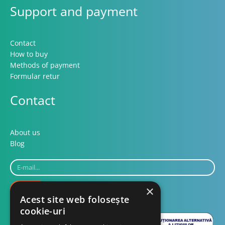
Support and payment
Contact
How to buy
Methods of payment
Formular retur
Contact
About us
Blog
E-
mail...
×
SEND
Acest site web folosește
cookie-uri