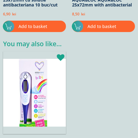
antibacteriana 10 buc/cut
25x72mm with antibacterial
solution 10pcs/cut
6,90
lei
8,50
lei
Add to basket
Add to basket
You may also like…