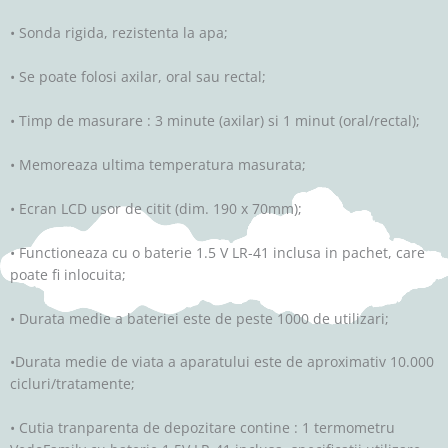
• Sonda rigida, rezistenta la apa;
• Se poate folosi axilar, oral sau rectal;
• Timp de masurare : 3 minute (axilar) si 1 minut (oral/rectal);
• Memoreaza ultima temperatura masurata;
• Ecran LCD usor de citit (dim. 190 x 70mm);
• Functioneaza cu o baterie 1.5 V LR-41 inclusa in pachet, care
poate fi inlocuita;
• Durata medie a bateriei este de peste 1000 de utilizari;
•Durata medie de viata a aparatului este de aproximativ 10.000
cicluri/tratamente;
• Cutia tranparenta de depozitare contine : 1 termometru