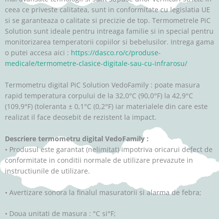
ceea ce priveste calitatea, sunt in conformitate cu legislatia UE
si se garanteaza o calitate si precizie de top. Termometrele PiC
Solution sunt ideale pentru intreaga familie si in special pentru
monitorizarea temperatorii copiilor si bebelusilor. Intrega gama
o putei accesa aici :
https://dasco.ro/c/produse-
medicale/termometre-clasice-digitale-sau-cu-infrarosu/
Termometru digital PiC Solution VedoFamily : poate masura
rapid temperatura corpului de la 32,0°C (90,0°F) la 42,9°C
(109,9°F) (toleranta ± 0,1°C (0,2°F) iar materialele din care este
realizat il face deosebit de rezistent la impact.
Descriere termometru digital VedoFamily :
• Produsul este garantat (nelimitat) impotriva oricarui defect de
conformitate in conditii normale de utilizare prevazute in
instructiunile de utilizare.
• Avertizare sonora la finalul masuratorii si alarma de febra;
• Doua unitati de masura : °C si°F;