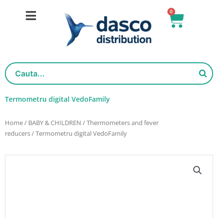
Skip
0
Basket
to
content
Termometru digital VedoFamily
Home
/
BABY & CHILDREN
/
Thermometers and fever
reducers
/ Termometru digital VedoFamily