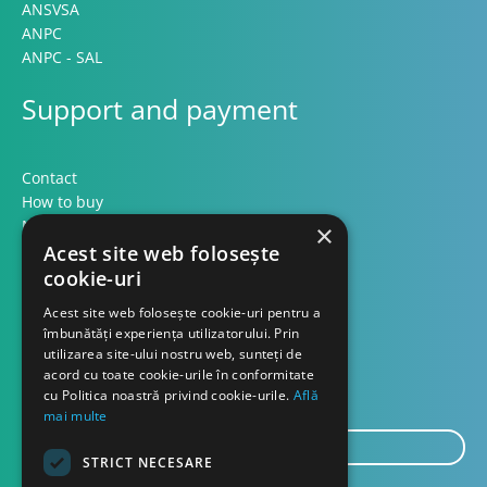
ANSVSA
ANPC
ANPC - SAL
Support and payment
Contact
How to buy
Methods of payment
×
Formular retur
Acest site web folosește
cookie-uri
Contact
Acest site web folosește cookie-uri pentru a
îmbunătăți experiența utilizatorului. Prin
utilizarea site-ului nostru web, sunteți de
About us
acord cu toate cookie-urile în conformitate
Blog
cu Politica noastră privind cookie-urile.
Află
mai multe
E-
STRICT NECESARE
mail...