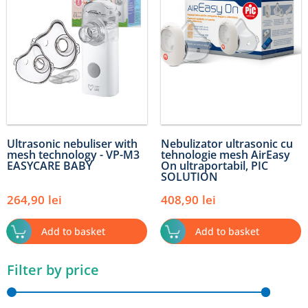
Ultrasonic nebuliser with
Nebulizator ultrasonic cu
mesh technology - VP-M3
tehnologie mesh AirEasy
EASYCARE BABY
On ultraportabil, PIC
SOLUTION
264,90
lei
408,90
lei
Add to basket
Add to basket
Filter by price
Min
Max
price
price