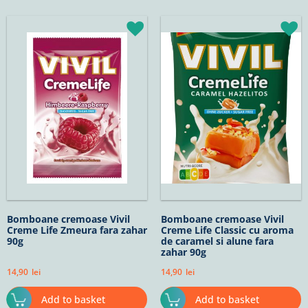
Bomboane cremoase Vivil
Bomboane cremoase Vivil
Creme Life Zmeura fara zahar
Creme Life Classic cu aroma
90g
de caramel si alune fara
zahar 90g
14,90
lei
14,90
lei
Add to basket
Add to basket