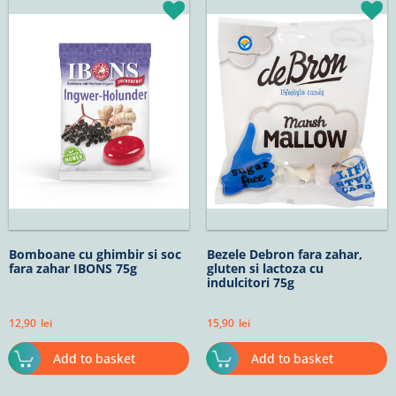
Bomboane cu ghimbir si soc
Bezele Debron fara zahar,
fara zahar IBONS 75g
gluten si lactoza cu
indulcitori 75g
12,90
lei
15,90
lei
Add to basket
Add to basket