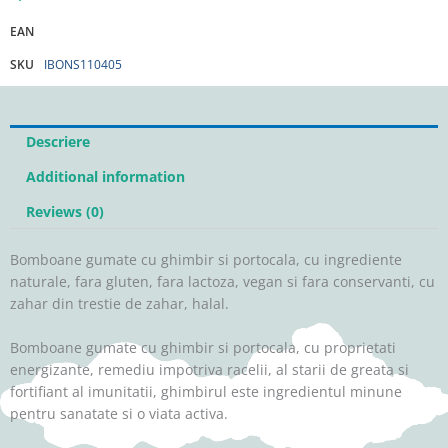
EAN
SKU
IBONS110405
Descriere
Additional information
Reviews (0)
Bomboane gumate cu ghimbir si portocala, cu ingrediente
naturale, fara gluten, fara lactoza, vegan si fara conservanti, cu
zahar din trestie de zahar, halal.
Bomboane gumate cu ghimbir si portocala, cu proprietati
energizante, remediu impotriva racelii, al starii de greata si
fortifiant al imunitatii, ghimbirul este ingredientul minune
pentru sanatate si o viata activa.