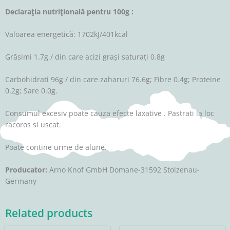
Declaraţia nutriţională pentru 100g :
Valoarea energetică: 1702kJ/401kcal
Grăsimi 1.7g / din care acizi grași saturați 0.8g
Carbohidrati 96g / din care zaharuri 76.6g; Fibre 0.4g; Proteine
0.2g; Sare 0.0g.
Consumul excesiv poate cauza efecte laxative . Pastrati la loc
racoros si uscat.
Poate contine urme de alune.
Producator:
Arno Knof GmbH Domane-31592 Stolzenau-
Germany
Related products