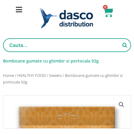
Skip
0
Basket
to
content
Bomboane gumate cu ghimbir si portocala 92g
Home
/
HEALTHY FOOD
/
Sweets
/ Bomboane gumate cu ghimbir si
portocala 92g