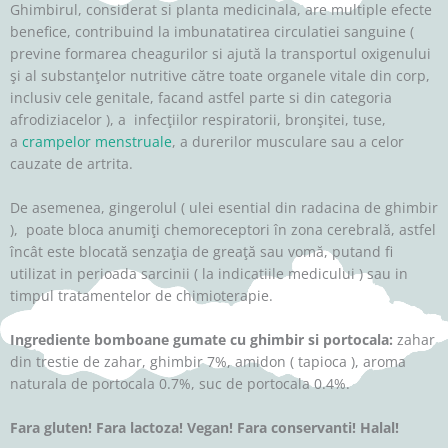
Ghimbirul, considerat si planta medicinala, are multiple efecte
benefice, contribuind la imbunatatirea circulatiei sanguine (
previne formarea cheagurilor si ajută la transportul oxigenului
şi al substanţelor nutritive către toate organele vitale din corp,
inclusiv cele genitale, facand astfel parte si din categoria
afrodiziacelor ), a infecţiilor respiratorii, bronşitei, tuse,
a
crampelor menstruale
, a durerilor musculare sau a celor
cauzate de artrita.
De asemenea, gingerolul ( ulei esential din radacina de ghimbir
), poate bloca anumiţi chemoreceptori în zona cerebrală, astfel
încât este blocată senzaţia de greaţă sau vomă, putand fi
utilizat in perioada sarcinii ( la indicatiile medicului ) sau in
timpul tratamentelor de chimioterapie.
Ingrediente bomboane gumate cu ghimbir si portocala:
zahar
din trestie de zahar, ghimbir 7%, amidon ( tapioca ), aroma
naturala de portocala 0.7%, suc de portocala 0.4%.
Fara gluten! Fara lactoza! Vegan! Fara conservanti! Halal!