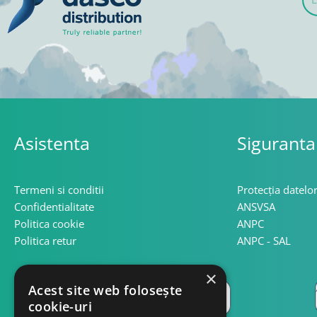
mai
Asistenta
Siguranta
Termeni si conditii
Protecția datelo
Confidentialitate
ANSVSA
Politica cookie
ANPC
Politica retur
ANPC - SAL
×
Acest site web folosește
cookie-uri