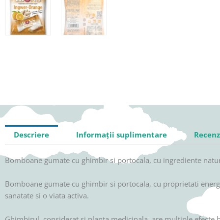
Descriere
Informații suplimentare
Recenzi
Bomboane gumate cu ghimbir si portocala, cu ingrediente naturale,
Bomboane gumate cu ghimbir si portocala, cu proprietati energizan
sanatate si o viata activa.
Adauga in wishlist
Ghimbirul, considerat si planta medicinala, are multiple efecte b