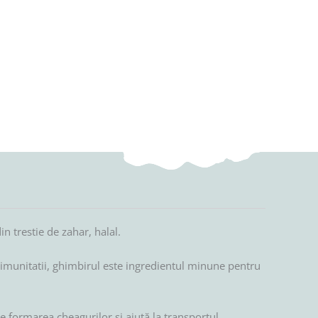
n trestie de zahar, halal.
l imunitatii, ghimbirul este ingredientul minune pentru
e formarea cheagurilor si ajută la transportul