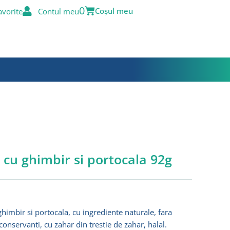
Cart
0
avorite
Contul meu
u ghimbir si portocala 92g
bir si portocala, cu ingrediente naturale, fara
 conservanti, cu zahar din trestie de zahar, halal.