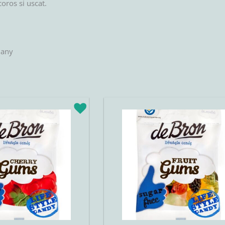
coros si uscat.
many