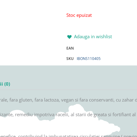
Stoc epuizat
Adauga in wishlist
EAN
SKU
IBONS110405
i (0)
 fara gluten, fara lactoza, vegan si fara conservanti, cu zahar di
te, remediu impotriva racelii, al starii de greata si fortifiant a
enefice, contribuind la imbunatatirea circulatiei sanguine ( previn