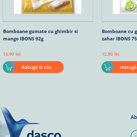
Bomboane gumate cu ghimbir si
Bomboane cu gh
mango IBONS 92g
zahar IBONS 75
15,90
lei
12,90
lei
Adaugă în coș
Adaugă 
Ab
E-