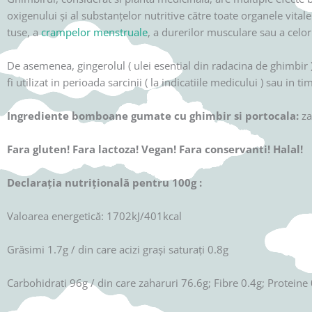
oxigenului şi al substanţelor nutritive către toate organele vitale 
tuse, a
crampelor menstruale
, a durerilor musculare sau a celor
De asemenea, gingerolul ( ulei esential din radacina de ghimbir
fi utilizat in perioada sarcinii ( la indicatiile medicului ) sau in
Ingrediente bomboane gumate cu ghimbir si portocala:
za
Fara gluten! Fara lactoza! Vegan! Fara conservanti! Halal!
Declaraţia nutriţională pentru 100g :
Valoarea energetică: 1702kJ/401kcal
Grăsimi 1.7g / din care acizi grași saturați 0.8g
Carbohidrati 96g / din care zaharuri 76.6g; Fibre 0.4g; Proteine 