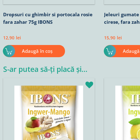
Dropsuri cu ghimbir si portocala rosie
Jeleuri gumat
fara zahar 75g IBONS
cirese, fara zah
12,90
lei
15,90
lei
Adaugă în coș
Adaugă 
S-ar putea să-ți placă și…