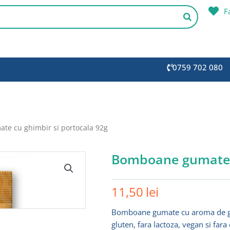
F
0759 702 080
e cu ghimbir si portocala 92g
Bomboane gumate c
11,50
lei
Bomboane gumate cu aroma de ghim
gluten, fara lactoza, vegan si fara