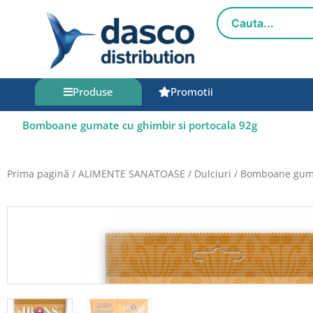
Salt
la
conținut
Produse
Promotii
Bomboane gumate cu ghimbir si portocala 92g
Prima pagină
/
ALIMENTE SANATOASE
/
Dulciuri
/ Bomboane gumat