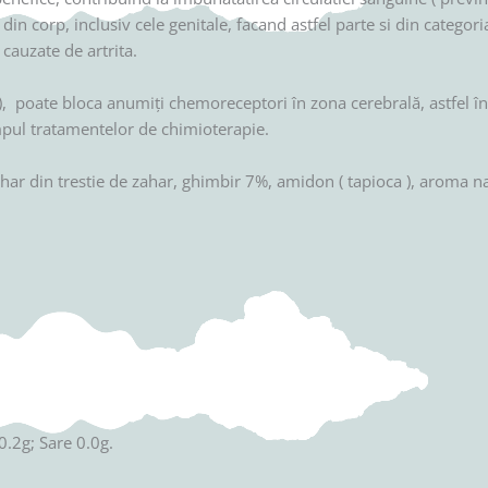
din corp, inclusiv cele genitale, facand astfel parte si din categoria 
 cauzate de artrita.
 ), poate bloca anumiţi chemoreceptori în zona cerebrală, astfel î
 timpul tratamentelor de chimioterapie.
har din trestie de zahar, ghimbir 7%, amidon ( tapioca ), aroma n
0.2g; Sare 0.0g.