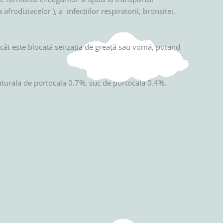
afrodiziacelor ), a infecţiilor respiratorii, bronşitei,
ncât este blocată senzaţia de greaţă sau vomă, putand
aturala de portocala 0.7%, suc de portocala 0.4%.