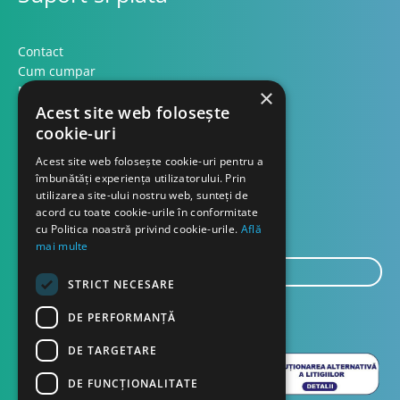
Contact
Cum cumpar
Modalitati plata
×
Formular retur
Acest site web folosește
cookie-uri
Contact
Acest site web folosește cookie-uri pentru a
îmbunătăți experiența utilizatorului. Prin
utilizarea site-ului nostru web, sunteți de
Despre noi
acord cu toate cookie-urile în conformitate
Blog
cu Politica noastră privind cookie-urile.
Află
mai multe
E-
STRICT NECESARE
mail...
TRIMITE
DE PERFORMANȚĂ
DE TARGETARE
DE FUNCŢIONALITATE