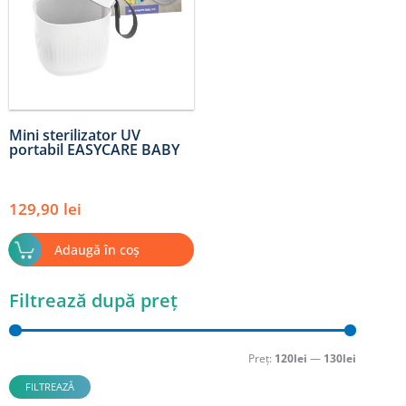
Mini sterilizator UV
portabil EASYCARE BABY
129,90
lei
Adaugă în coș
Filtrează după preț
Preț
Preț
minim
maxim
Preț:
120lei
—
130lei
FILTREAZĂ