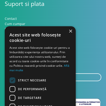
Suport si plata
Contact
Cum cumpar
Modalitati plata
×
Acest site web folosește
Formular retur
cookie-uri
Contact
Acest site web folosește cookie-uri pentru a
îmbunătăți experiența utilizatorului. Prin
utilizarea site-ului nostru web, sunteți de
Despre noi
acord cu toate cookie-urile în conformitate
Blog
cu Politica noastră privind cookie-urile.
Află
mai multe
E-
STRICT NECESARE
mail...
TRIMITE
DE PERFORMANȚĂ
DE TARGETARE