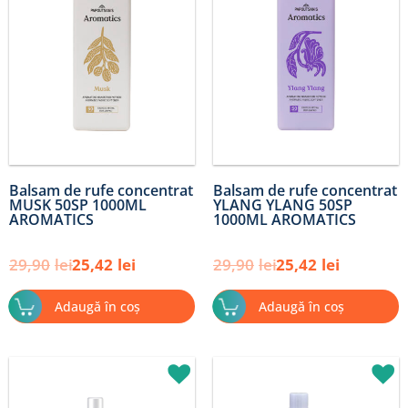
29,90lei.
29,90lei.
Balsam de rufe concentrat
Balsam de rufe concentrat
MUSK 50SP 1000ML
YLANG YLANG 50SP
AROMATICS
1000ML AROMATICS
29,90
lei
25,42
lei
29,90
lei
25,42
lei
Adaugă în coș
Adaugă în coș