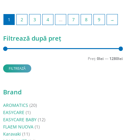
1
2
3
4
...
7
8
9
→
Filtrează după preț
Preț
Preț
minim
maxim
Preț:
0lei
—
1280lei
FILTREAZĂ
Brand
AROMATICS
(20)
EASYCARE
(1)
EASYCARE BABY
(12)
FLAEM NUOVA
(1)
Karavaki
(11)