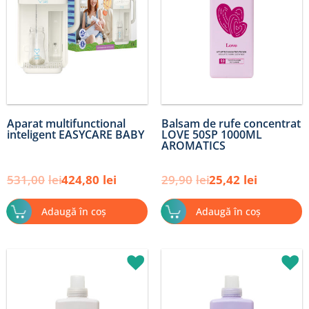
Aparat multifunctional
Balsam de rufe concentrat
inteligent EASYCARE BABY
LOVE 50SP 1000ML
AROMATICS
531,00
lei
424,80
lei
29,90
lei
25,42
lei
Adaugă în coș
Adaugă în coș
Prețul
Prețul
Prețul
Prețul
inițial
curent
inițial
curent
a
este:
a
este:
fost:
25,42lei.
fost:
25,42lei.