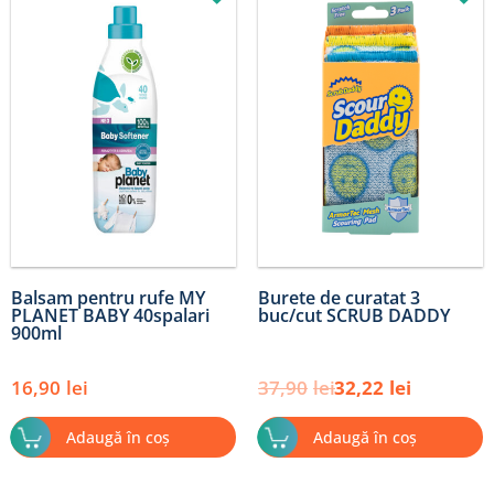
inițial
curent
a
este:
fost:
32,22lei.
37,90lei.
Balsam pentru rufe MY
Burete de curatat 3
PLANET BABY 40spalari
buc/cut SCRUB DADDY
900ml
16,90
lei
37,90
lei
32,22
lei
Adaugă în coș
Adaugă în coș