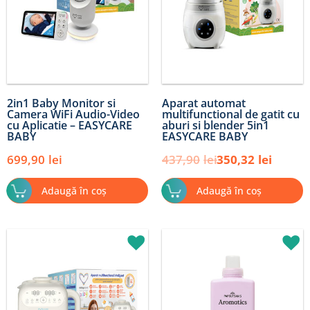
2in1 Baby Monitor si
Aparat automat
Camera WiFi Audio-Video
multifunctional de gatit cu
cu Aplicatie – EASYCARE
aburi si blender 5in1
BABY
EASYCARE BABY
699,90
lei
437,90
lei
350,32
lei
Adaugă în coș
Adaugă în coș
Prețul
Prețul
Prețul
Prețul
inițial
curent
inițial
curent
a
este:
a
este:
fost:
424,80lei.
fost:
25,42lei.
531,00lei.
29,90lei.