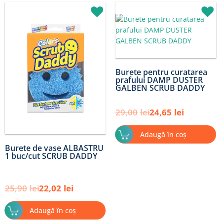
Prețul
Prețul
Prețul
Prețul
inițial
curent
inițial
curent
a
este:
a
este:
fost:
22,02lei.
fost:
24,65lei.
25,90lei.
29,00lei.
Burete pentru curatarea
prafului DAMP DUSTER
GALBEN SCRUB DADDY
29,00
lei
24,65
lei
Adaugă în coș
Burete de vase ALBASTRU
1 buc/cut SCRUB DADDY
25,90
lei
22,02
lei
Adaugă în coș