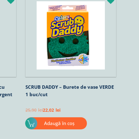
inițial
curent
a
este:
fost:
22,02lei.
25,90lei.
cu
SCRUB DADDY – Burete de vase VERDE
rgent
1 buc/cut
25,90
lei
22,02
lei
Adaugă în coș