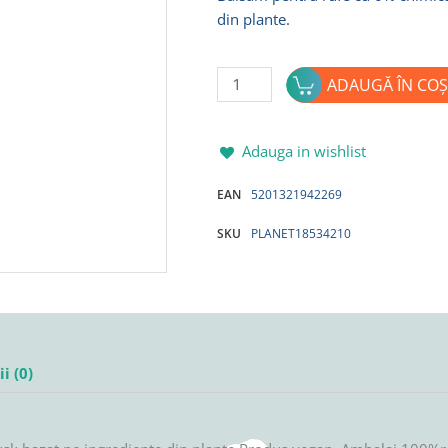
din plante.
Cantitate
ADAUGĂ ÎN COȘ
Balsam
pentru
rufe
Adauga in wishlist
MY
EAN
5201321942269
PLANET
BABY
SKU
PLANET18534210
40spalari
900ml
i (0)