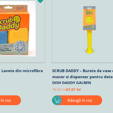
urent
inițial
curent
ste:
a
este:
3,07lei.
fost:
67,07lei.
78,90lei.
Lavete din microfibra
SCRUB DADDY – Burete de vase 
maner si dispenser pentru dete
DISH DADDY GALBEN
78,90
lei
67,07
lei
în coș
Adaugă în coș