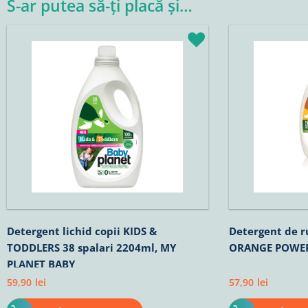
S-ar putea să-ți placă și…
Detergent lichid copii KIDS &
Detergent de r
TODDLERS 38 spalari 2204ml, MY
ORANGE POWER 
PLANET BABY
59,90
lei
57,90
lei