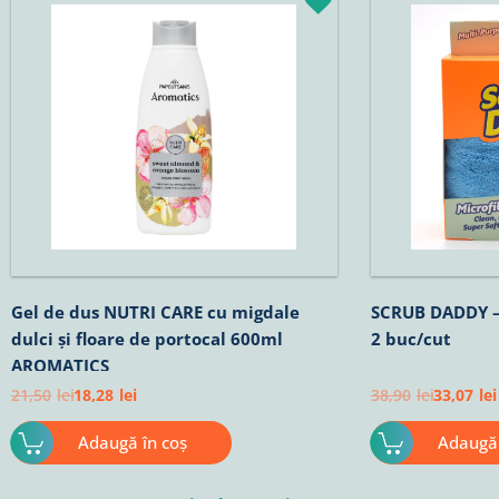
inițial
curent
inițial
c
a
este:
a
e
fost:
18,28lei.
fost:
3
21,50lei.
38,90lei.
Gel de dus NUTRI CARE cu migdale
SCRUB DADDY – 
dulci și floare de portocal 600ml
2 buc/cut
AROMATICS
21,50
lei
18,28
lei
38,90
lei
33,07
lei
Adaugă în coș
Adaugă 