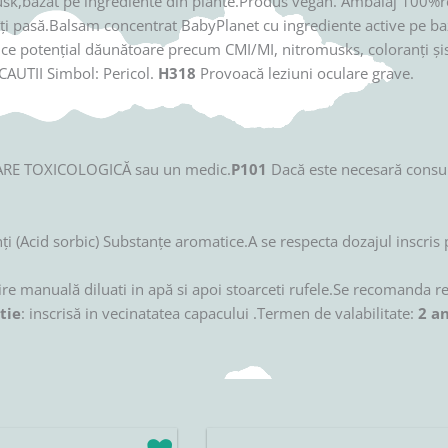
usk,bazat pe ingrediente din plante.Produs vegan. Ambalaj 100%rec
îți pasă.Balsam concentrat BabyPlanet cu ingrediente active pe baz
ce potențial dăunătoare precum CMI/MI, nitromusks, coloranți șisil
CAUTII Simbol: Pericol.
H318
Provoacă leziuni oculare grave.
MARE TOXICOLOGICĂ sau un medic.
P101
Dacă este necesară consult
ți (Acid sorbic) Substanțe aromatice.A se respecta dozajul inscris 
ătire manuală diluati in apă si apoi stoarceti rufele.Se recomanda r
atie
: inscrisă in vecinatatea capacului .Termen de valabilitate:
2 an
rețul
Prețul
Prețul