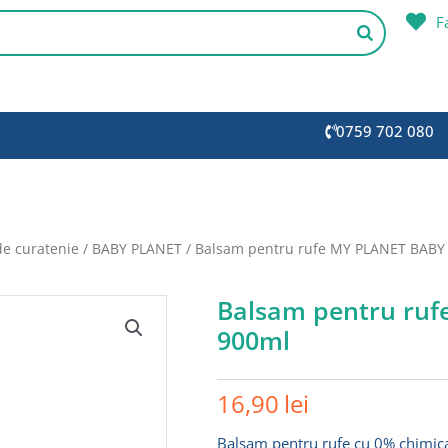
F
0759 702 080
de curatenie
/
BABY PLANET
/ Balsam pentru rufe MY PLANET BABY 
Balsam pentru ruf
900ml
16,90
lei
Balsam pentru rufe cu 0% chimical