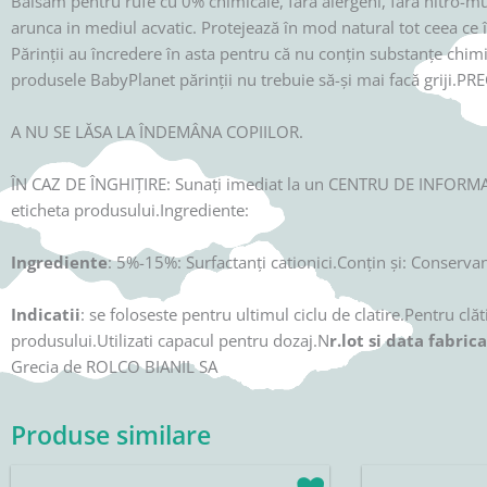
Balsam pentru rufe cu 0% chimicale, fără alergeni, fără nitro-m
arunca in mediul acvatic. Protejează în mod natural tot ceea ce 
Părinții au încredere în asta pentru că nu conțin substanțe chimi
produsele BabyPlanet părinții nu trebuie să-și mai facă griji.PRE
A NU SE LĂSA LA ÎNDEMÂNA COPIILOR.
ÎN CAZ DE ÎNGHIŢIRE: Sunaţi imediat la un CENTRU DE INFOR
eticheta produsului.Ingrediente:
Ingrediente
: 5%-15%: Surfactanți cationici.Conțin și: Conservan
Indicatii
: se foloseste pentru ultimul ciclu de clatire.Pentru cl
produsului.Utilizati capacul pentru dozaj.N
r.lot si data fabric
Grecia de ROLCO BIANIL SA
Produse similare
Prețul
Prețul
Prețul
P