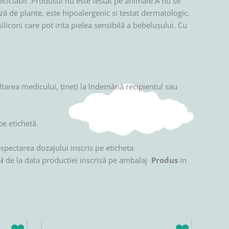
iclabil .Produsul nu este testat pe animale.A nu se
ă de plante, este hipoalergenic si testat dermatologic.
iconi care pot irita pielea sensibilă a bebelușului. Cu
area medicului, ţineţi la îndemână recipientul sau
pe etichetă.
espectarea dozajului inscris pe eticheta
i
de la data productiei inscrisă pe ambalaj
Produs
in
Prețul
Prețul