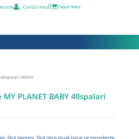
Cart
0
avorite
Contul meu
40spalari 900ml
e MY PLANET BABY 40spalari
e, fără alergeni, fără nitro-musk,bazat pe ingrediente