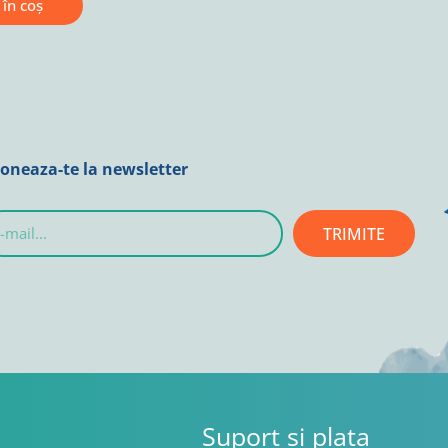
în coș
oneaza-te la newsletter
TRIMITE
l...
Suport si plata