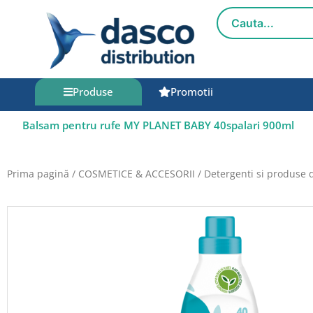
Salt
la
conținut
Produse
Promotii
Balsam pentru rufe MY PLANET BABY 40spalari 900ml
Prima pagină
/
COSMETICE & ACCESORII
/
Detergenti si produse 