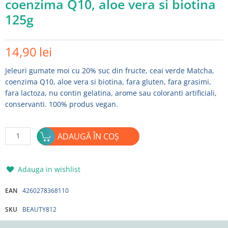
coenzima Q10, aloe vera si biotina
125g
14,90
lei
Jeleuri gumate moi cu 20% suc din fructe, ceai verde Matcha,
coenzima Q10, aloe vera si biotina, fara gluten, fara grasimi,
fara lactoza, nu contin gelatina, arome sau coloranti artificiali,
conservanti. 100% produs vegan.
Cantitate
ADAUGĂ ÎN COȘ
Jeleuri
gumate
moi
Adauga in wishlist
"Sori"
cu
EAN
4260278368110
20%
SKU
BEAUTY812
suc
din