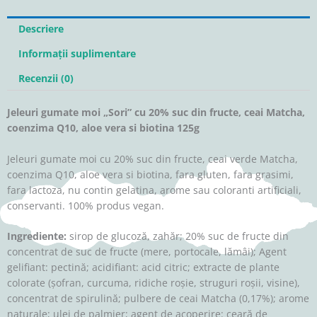
fructe,
ceai
Descriere
Matcha,
coenzima
Informații suplimentare
Q10,
Recenzii (0)
aloe
vera
Jeleuri gumate moi „Sori” cu 20% suc din fructe, ceai Matcha,
si
coenzima Q10, aloe vera si biotina 125g
biotina
125g
Jeleuri gumate moi cu 20% suc din fructe, ceai verde Matcha,
coenzima Q10, aloe vera si biotina, fara gluten, fara grasimi,
fara lactoza, nu contin gelatina, arome sau coloranti artificiali,
conservanti. 100% produs vegan.
Ingrediente:
sirop de glucoză, zahăr; 20% suc de fructe din
concentrat de suc de fructe (mere, portocale, lămâi); Agent
gelifiant: pectină; acidifiant: acid citric; extracte de plante
colorate (șofran, curcuma, ridiche roșie, struguri roșii, visine),
concentrat de spirulină; pulbere de ceai Matcha (0,17%); arome
naturale; ulei de palmier; agent de acoperire: ceară de