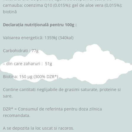
carnauba; coenzima Q10 (0,015%); gel de aloe vera (0,015%);
biotină
Declaraţia nutriţională pentru 100g :
Valoarea energetică: 1359kJ (340kal)
Carbohidrati : 77g
– din care zaharuri : 51g
Biotina: 150 μg (300% DZR*)
Contine cantitati neglijabile de grasimi saturate, proteine ​si
sare.
DZR* = Consumul de referinta pentru doza zilnica
recomandata.
A se depozita la loc uscat si racoros.