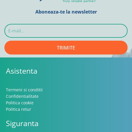
Aboneaza-te la newsletter
E-
mail...
TRIMITE
Asistenta
Termeni si conditii
Confidentialitate
Politica cookie
Politica retur
Siguranta