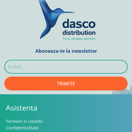
Aboneaza-te la newsletter
E-
mail...
TRIMITE
Asistenta
Termeni si conditii
Confidentialitate