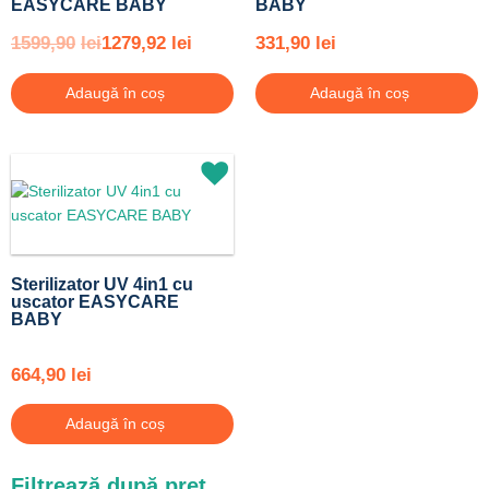
EASYCARE BABY
BABY
1599,90
lei
1279,92
lei
331,90
lei
Adaugă în coș
Adaugă în coș
Sterilizator UV 4in1 cu
uscator EASYCARE
BABY
664,90
lei
Adaugă în coș
Filtrează după preț
Preț
Preț