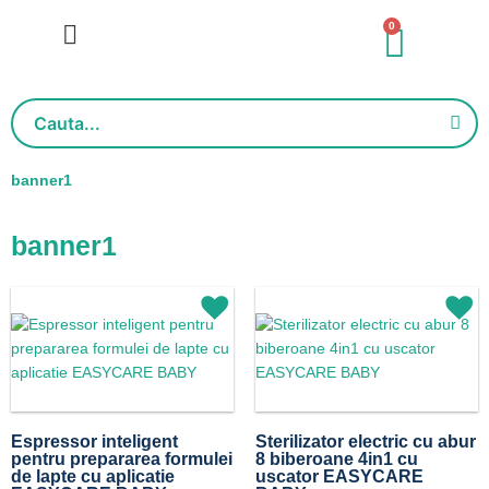
Salt
0
Cart
la
conținut
banner1
banner1
Prețul
Prețul
inițial
curent
a
este:
fost:
1279,92lei.
1599,90lei.
Espressor inteligent
Sterilizator electric cu abur
pentru prepararea formulei
8 biberoane 4in1 cu
de lapte cu aplicatie
uscator EASYCARE