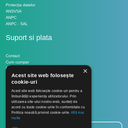
Protecția datelor
ANSVSA
ANPC
ANPC - SAL
Suport si plata
Contact
Cum cumpar
Modalitati plata
×
Formular retur
Acest site web folosește
cookie-uri
Contact
Acest site web folosește cookie-uri pentru a
îmbunătăți experiența utilizatorului. Prin
utilizarea site-ului nostru web, sunteți de
Despre noi
acord cu toate cookie-urile în conformitate cu
Politica noastră privind cookie-urile.
Află mai
Blog
multe
E-