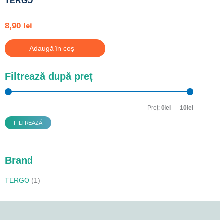
TERGO
8,90
lei
Adaugă în coș
Filtrează după preț
Preț
Preț
minim
maxim
Preț:
0lei
—
10lei
FILTREAZĂ
Brand
TERGO
(1)