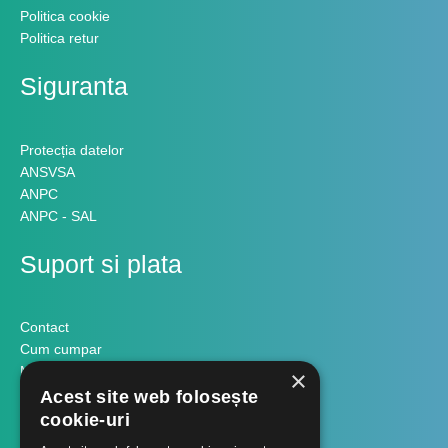
Politica cookie
Politica retur
Siguranta
Protecția datelor
ANSVSA
ANPC
ANPC - SAL
Suport si plata
Contact
Cum cumpar
Modalitati plata
×
Formular retur
Acest site web folosește
cookie-uri
Contact