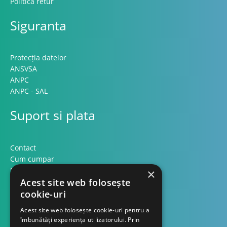
Politica retur
Siguranta
Protecția datelor
ANSVSA
ANPC
ANPC - SAL
Suport si plata
Contact
Cum cumpar
Modalitati plata
×
Formular retur
Acest site web folosește
cookie-uri
Contact
Acest site web folosește cookie-uri pentru a
îmbunătăți experiența utilizatorului. Prin