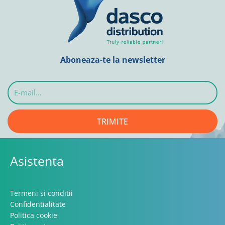
Aboneaza-te la newsletter
E-
mail...
TRIMITE
Asistenta
Termeni si conditii
Confidentialitate
Politica cookie