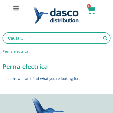
Salt
0
Cart
la
conținut
Perna electrica
Perna electrica
It seems we can't find what you're looking for.