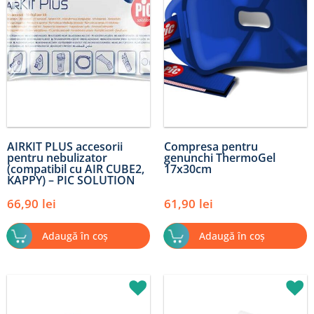
AIRKIT PLUS accesorii
Compresa pentru
pentru nebulizator
genunchi ThermoGel
(compatibil cu AIR CUBE2,
17x30cm
KAPPY) – PIC SOLUTION
66,90
lei
61,90
lei
Adaugă în coș
Adaugă în coș