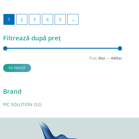
1
2
3
4
5
→
Filtrează după preț
Preț
Preț
minim
maxim
Preț:
0lei
—
440lei
FILTREAZĂ
Brand
PIC SOLUTION
(52)