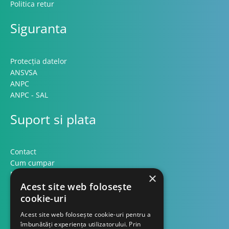
Politica retur
Siguranta
Protecția datelor
ANSVSA
ANPC
ANPC - SAL
Suport si plata
Contact
Cum cumpar
Modalitati plata
×
Acest site web folosește
Formular retur
cookie-uri
Contact
Acest site web folosește cookie-uri pentru a
îmbunătăți experiența utilizatorului. Prin