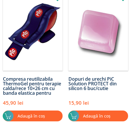
Compresa reutilizabila
Dopuri de urechi PiC
ThermoGel pentru terapie
Solution PROTECT din
calda/rece 10×26 cm cu
silicon 6 buc/cutie
banda elastica pentru
prindere/fixare
45,90
lei
15,90
lei
Adaugă în coș
Adaugă în coș