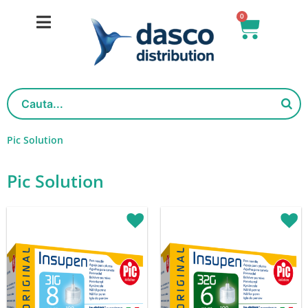
Salt
0
Cart
la
conținut
Pic Solution
Pic Solution