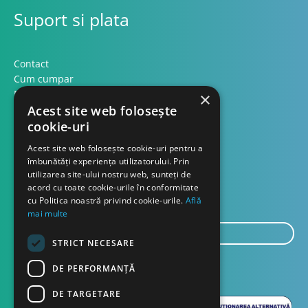
Suport si plata
Contact
Cum cumpar
Modalitati plata
×
Formular retur
Acest site web folosește
cookie-uri
Contact
Acest site web folosește cookie-uri pentru a
îmbunătăți experiența utilizatorului. Prin
utilizarea site-ului nostru web, sunteți de
Despre noi
acord cu toate cookie-urile în conformitate
Blog
cu Politica noastră privind cookie-urile.
Află
mai multe
E-
STRICT NECESARE
mail...
TRIMITE
DE PERFORMANȚĂ
DE TARGETARE