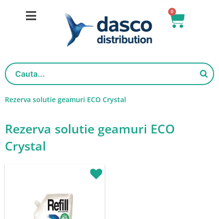
Salt
0
Cart
la
conținut
Rezerva solutie geamuri ECO Crystal
Rezerva solutie geamuri ECO
Crystal