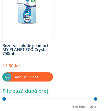
Rezerva solutie geamuri
MY PLANET ECO Crystal
750ml
12,50
lei
Adaugă în coș
Filtrează după preț
Preț
Preț
minim
maxim
Preț:
10lei
—
20lei