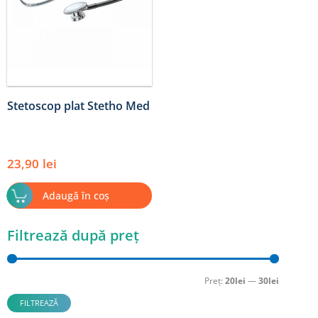
Stetoscop plat Stetho Med
23,90
lei
Adaugă în coș
Filtrează după preț
Preț
Preț
minim
maxim
Preț:
20lei
—
30lei
FILTREAZĂ