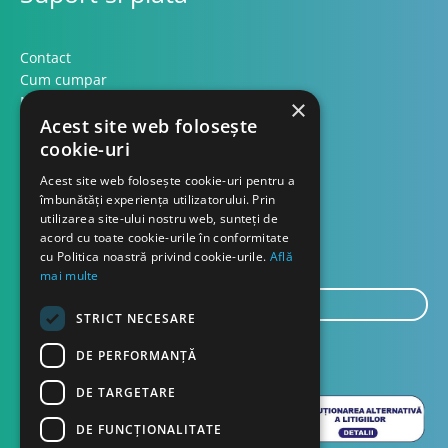
Contact
Cum cumpar
Modalitati plata
×
Formular retur
Acest site web folosește
cookie-uri
Contact
Acest site web folosește cookie-uri pentru a
îmbunătăți experiența utilizatorului. Prin
utilizarea site-ului nostru web, sunteți de
Despre noi
acord cu toate cookie-urile în conformitate
Blog
cu Politica noastră privind cookie-urile.
Află
mai multe
E-
STRICT NECESARE
mail...
TRIMITE
DE PERFORMANȚĂ
DE TARGETARE
DE FUNCŢIONALITATE