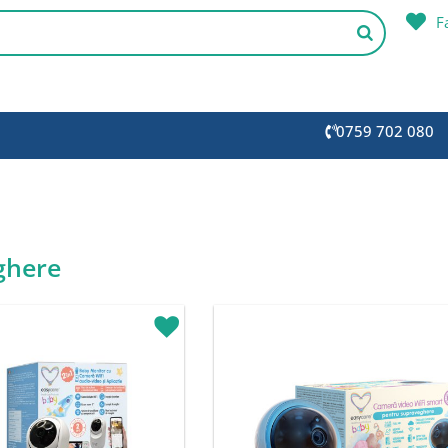
F
0759 702 080
ghere