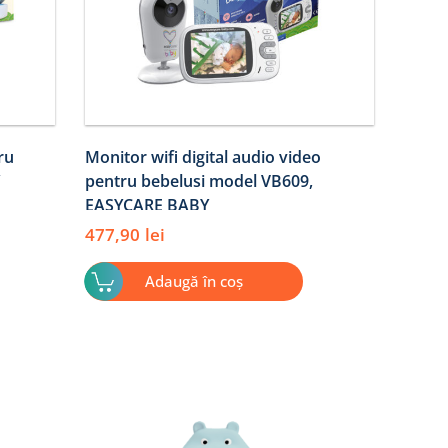
ru
Monitor wifi digital audio video
pentru bebelusi model VB609,
EASYCARE BABY
477,90
lei
Adaugă în coș