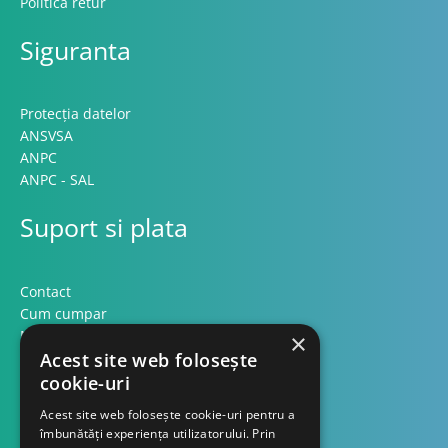
Politica retur
Siguranta
Protecția datelor
ANSVSA
ANPC
ANPC - SAL
Suport si plata
Contact
Cum cumpar
Modalitati plata
×
Formular retur
Acest site web folosește
cookie-uri
Contact
Acest site web folosește cookie-uri pentru a
îmbunătăți experiența utilizatorului. Prin