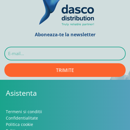
Aboneaza-te la newsletter
E-
mail...
TRIMITE
Asistenta
Termeni si conditii
Confidentialitate
Politica cookie