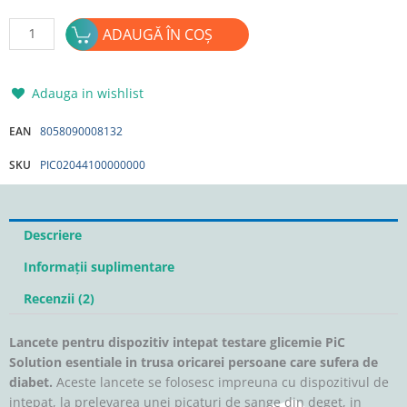
Cantitate
ADAUGĂ ÎN COȘ
Lancete
pentru
dispozitiv
Adauga in wishlist
intepat
testare
EAN
8058090008132
glicemie
SKU
PIC02044100000000
Digitest
200buc/cutie
Descriere
Informații suplimentare
Recenzii (2)
Lancete pentru dispozitiv intepat testare glicemie PiC
Solution esentiale in trusa oricarei persoane care sufera de
diabet.
Aceste lancete se folosesc impreuna cu dispozitivul de
intepat, la prelevarea unei picaturi de sange din deget, in