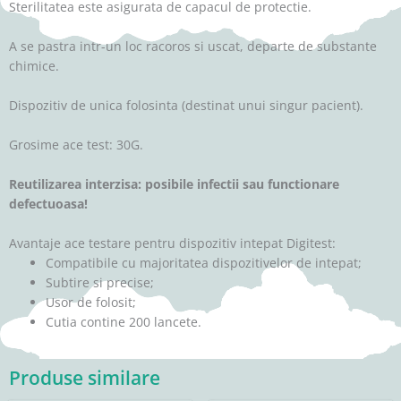
Sterilitatea este asigurata de capacul de protectie.
A se pastra intr-un loc racoros si uscat, departe de substante
chimice.
Dispozitiv de unica folosinta (destinat unui singur pacient).
Grosime ace test: 30G.
Reutilizarea interzisa: posibile infectii sau functionare
defectuoasa!
Avantaje ace testare pentru dispozitiv intepat Digitest:
Compatibile cu majoritatea dispozitivelor de intepat;
Subtire si precise;
Usor de folosit;
Cutia contine 200 lancete.
Produse similare