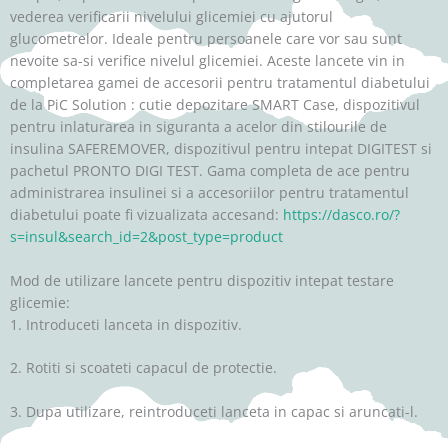
vederea verificarii nivelului glicemiei cu ajutorul
glucometrelor. Ideale pentru persoanele care vor sau sunt
nevoite sa-si verifice nivelul glicemiei. Aceste lancete vin in
completarea gamei de accesorii pentru tratamentul diabetului
de la PiC Solution : cutie depozitare SMART Case, dispozitivul
pentru inlaturarea in siguranta a acelor din stilourile de
insulina SAFEREMOVER, dispozitivul pentru intepat DIGITEST si
pachetul PRONTO DIGI TEST. Gama completa de ace pentru
administrarea insulinei si a accesoriilor pentru tratamentul
diabetului poate fi vizualizata accesand:
https://dasco.ro/?
s=insul&search_id=2&post_type=product
Mod de utilizare lancete pentru dispozitiv intepat testare
glicemie:
1. Introduceti lanceta in dispozitiv.
2. Rotiti si scoateti capacul de protectie.
3. Dupa utilizare, reintroduceti lanceta in capac si aruncati-l.