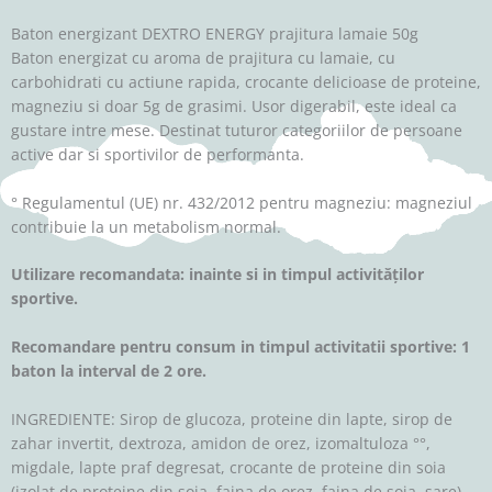
Baton energizant DEXTRO ENERGY prajitura lamaie 50g
Baton energizat cu aroma de prajitura cu lamaie, cu
carbohidrati cu actiune rapida, crocante delicioase de proteine,
magneziu si doar 5g de grasimi. Usor digerabil, este ideal ca
gustare intre mese. Destinat tuturor categoriilor de persoane
active dar si sportivilor de performanta.
° Regulamentul (UE) nr. 432/2012 pentru magneziu: magneziul
contribuie la un metabolism normal.
Utilizare recomandata: inainte si in timpul activităților
sportive.
Recomandare pentru consum in timpul activitatii sportive: 1
baton la interval de 2 ore.
INGREDIENTE: Sirop de glucoza, proteine ​​din lapte, sirop de
zahar invertit, dextroza, amidon de orez, izomaltuloza °°,
migdale, lapte praf degresat, crocante de proteine ​​din soia
(izolat de proteine ​​din soia, faina de orez, faina de soia, sare),