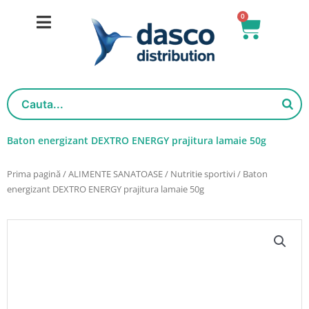
Salt
0
Cart
la
conținut
Baton energizant DEXTRO ENERGY prajitura lamaie 50g
Prima pagină
/
ALIMENTE SANATOASE
/
Nutritie sportivi
/ Baton
energizant DEXTRO ENERGY prajitura lamaie 50g