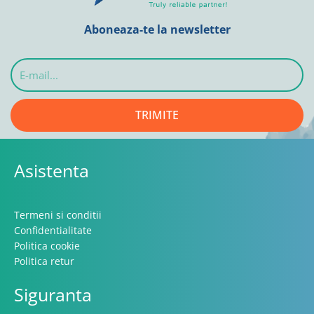
Aboneaza-te la newsletter
E-
mail...
TRIMITE
Asistenta
Termeni si conditii
Confidentialitate
Politica cookie
Politica retur
Siguranta