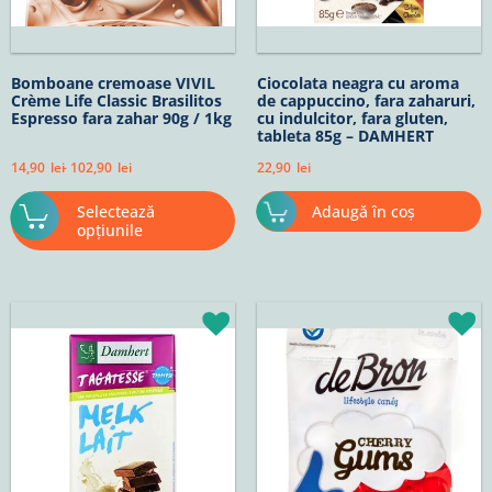
în
pagina
produsului.
Bomboane cremoase VIVIL
Ciocolata neagra cu aroma
Crème Life Classic Brasilitos
de cappuccino, fara zaharuri,
Espresso fara zahar 90g / 1kg
cu indulcitor, fara gluten,
tableta 85g – DAMHERT
14,90
lei
-
102,90
lei
22,90
lei
Selectează
Adaugă în coș
opțiunile