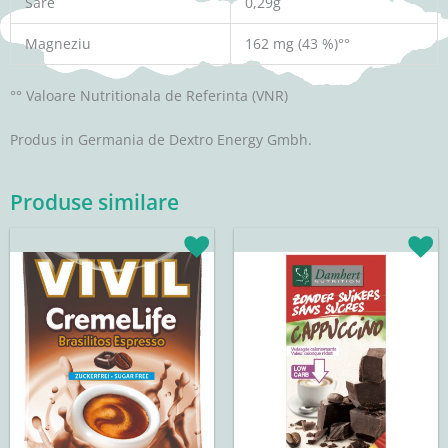
Sare
0,29g
Magneziu
162 mg (43 %)°°
°° Valoare Nutritionala de Referinta (VNR)
Produs in Germania de Dextro Energy Gmbh.
Produse similare
Interval
Acest
de
produs
prețuri:
are
14,90lei
până
mai
la
multe
102,90lei
variații.
Opțiunile
pot
fi
alese