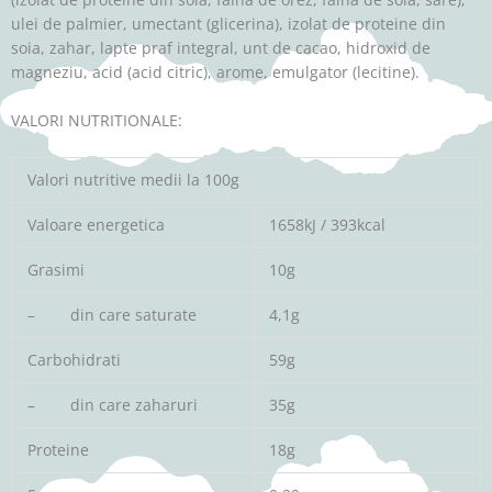
ulei de palmier, umectant (glicerina), izolat de proteine ​​din
soia, zahar, lapte praf integral, unt de cacao, hidroxid de
magneziu, acid (acid citric), arome, emulgator (lecitine).
VALORI NUTRITIONALE:
Valori nutritive medii la 100g
Valoare energetica
1658kJ / 393kcal
Grasimi
10g
– din care saturate
4,1g
Carbohidrati
59g
– din care zaharuri
35g
Proteine
18g