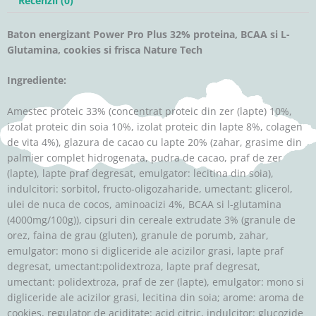
Recenzii (0)
Baton energizant Power Pro Plus 32% proteina, BCAA si L-
Glutamina, cookies si frisca Nature Tech
Ingrediente:
Amestec proteic 33% (concentrat proteic din zer (lapte) 10%,
izolat proteic din soia 10%, izolat proteic din lapte 8%, colagen
de vita 4%), glazura de cacao cu lapte 20% (zahar, grasime din
palmier complet hidrogenata, pudra de cacao, praf de zer
(lapte), lapte praf degresat, emulgator: lecitina din soia),
indulcitori: sorbitol, fructo-oligozaharide, umectant: glicerol,
ulei de nuca de cocos, aminoacizi 4%, BCAA si l-glutamina
(4000mg/100g)), cipsuri din cereale extrudate 3% (granule de
orez, faina de grau (gluten), granule de porumb, zahar,
emulgator: mono si digliceride ale acizilor grasi, lapte praf
degresat, umectant:polidextroza, lapte praf degresat,
umectant: polidextroza, praf de zer (lapte), emulgator: mono si
digliceride ale acizilor grasi, lecitina din soia; arome: aroma de
cookies, regulator de aciditate: acid citric, indulcitor: glucozide