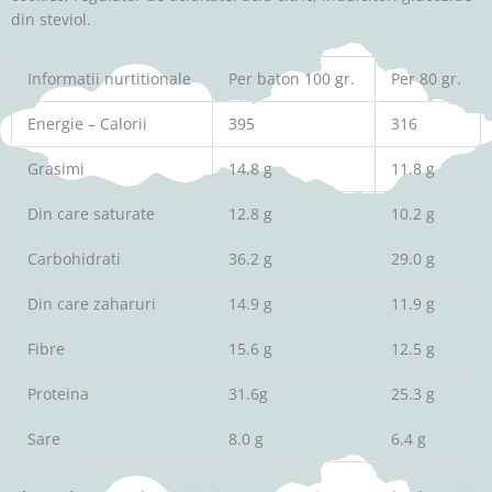
din steviol.
Informatii nurtitionale
Per baton 100 gr.
Per 80 gr.
Energie – Calorii
395
316
Grasimi
14.8 g
11.8 g
Din care saturate
12.8 g
10.2 g
Carbohidrati
36.2 g
29.0 g
Din care zaharuri
14.9 g
11.9 g
Fibre
15.6 g
12.5 g
Proteina
31.6g
25.3 g
Sare
8.0 g
6.4 g