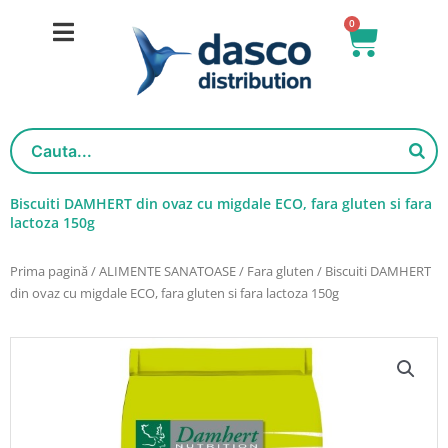
Salt
0
Cart
la
conținut
Biscuiti DAMHERT din ovaz cu migdale ECO, fara gluten si fara
lactoza 150g
Prima pagină
/
ALIMENTE SANATOASE
/
Fara gluten
/ Biscuiti DAMHERT
din ovaz cu migdale ECO, fara gluten si fara lactoza 150g