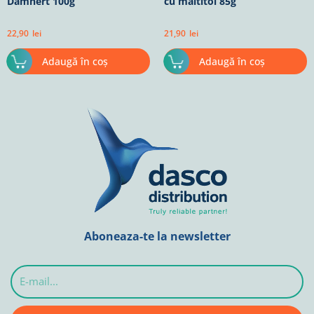
Damhert 100g
cu maltitol 85g
22,90
lei
21,90
lei
Adaugă în coș
Adaugă în coș
Aboneaza-te la newsletter
E-
mail...