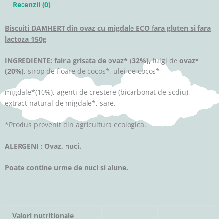
Recenzii (0)
Biscuiti DAMHERT din ovaz cu migdale ECO fara gluten si fara
lactoza 150g
INGREDIENTE: faina grisata de ovaz* (32%),
fulgi de
ovaz*
(20%),
sirop de floare de cocos*, ulei de cocos*
migdale*(10%), agenti de crestere (bicarbonat de sodiu),
extract natural de migdale*, sare.
*Produs provenit din agricultura ecologica.
ALERGENI : Ovaz, nuci.
Poate contine urme de nuci si alune.
Valori nutritionale