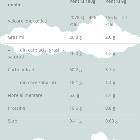
Pentru 100g
Pentru 8g
medii
2078 kJ – 496
155 kJ – 37
Valoare energetica
kcal
kcal
Grasimi
26.8 g
2.0 g
– din care acizi grasi
16.0 g
1.2 g
saturati
Carbohidrati
50.2 g
3.7 g
– din care zaharuri
18.1 g
1.4 g
Fibre alimentare
6.6 g
1.4 g
Proteine
10.6 g
0.8 g
Sare
0.41 g
0.03 g