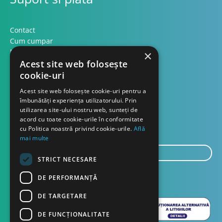
Contact
Cum cumpar
Modalitati plata
×
Acest site web folosește
Formular retur
cookie-uri
Contact
Acest site web folosește cookie-uri pentru a
îmbunătăți experiența utilizatorului. Prin
utilizarea site-ului nostru web, sunteți de
Despre noi
acord cu toate cookie-urile în conformitate
Blog
cu Politica noastră privind cookie-urile.
Află
mai multe
E-
STRICT NECESARE
mail...
TRIMITE
DE PERFORMANȚĂ
DE TARGETARE
DE FUNCŢIONALITATE