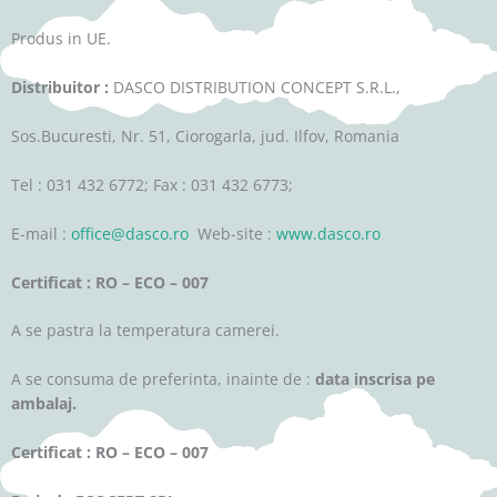
Produs in UE.
Distribuitor :
DASCO DISTRIBUTION CONCEPT S.R.L.,
Sos.Bucuresti, Nr. 51, Ciorogarla, jud. Ilfov, Romania
Tel : 031 432 6772; Fax : 031 432 6773;
E-mail :
office@dasco.ro
Web-site :
www.dasco.ro
Certificat : RO – ECO – 007
A se pastra la temperatura camerei.
A se consuma de preferinta, inainte de :
data inscrisa pe
ambalaj.
Certificat : RO – ECO – 007