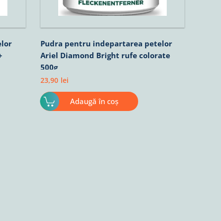
lor
Pudra pentru indepartarea petelor
+
Ariel Diamond Bright rufe colorate
500g
23,90
lei
Adaugă în coș