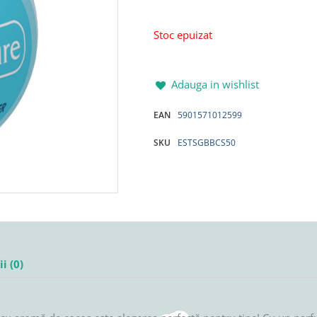
Stoc epuizat
Adauga in wishlist
EAN
5901571012599
SKU
ESTSGBBCS50
i (0)