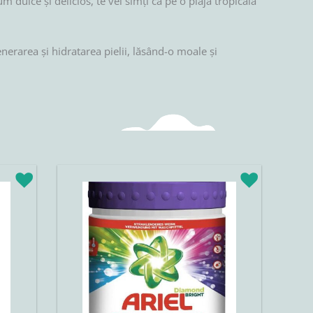
dulce și delicios, te vei simți ca pe o plajă tropicală
erarea și hidratarea pielii, lăsând-o moale și