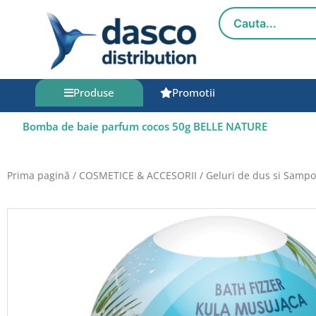
Salt
la
conținut
Produse
Promotii
Bomba de baie parfum cocos 50g BELLE NATURE
Prima pagină
/
COSMETICE & ACCESORII
/
Geluri de dus si Samp