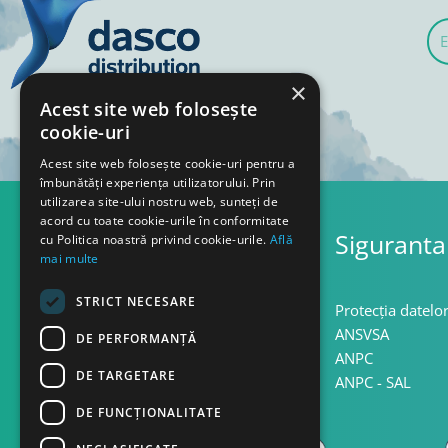
E-
mai
×
Acest site web folosește
cookie-uri
Acest site web folosește cookie-uri pentru a
îmbunătăți experiența utilizatorului. Prin
utilizarea site-ului nostru web, sunteți de
acord cu toate cookie-urile în conformitate
Asistenta
Siguranta
cu Politica noastră privind cookie-urile.
Află
mai multe
STRICT NECESARE
Termeni si conditii
Protecția datelo
Confidentialitate
ANSVSA
DE PERFORMANȚĂ
Politica cookie
ANPC
DE TARGETARE
Politica retur
ANPC - SAL
DE FUNCŢIONALITATE