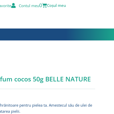
Cart
0
avorite
Contul meu
rfum cocos 50g BELLE NATURE
rănitoare pentru pielea ta. Amestecul său de ulei de
tarea pielii.