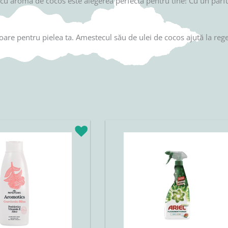
u aromă de cocos este alegerea perfectă pentru tine! Cu un parfum 
are pentru pielea ta. Amestecul său de ulei de cocos ajută la regen
rețul
urent
ste:
5,22lei.