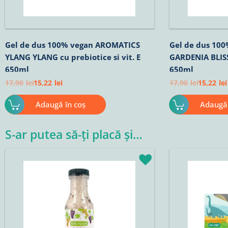
Gel de dus 100% vegan AROMATICS
Gel de dus 10
YLANG YLANG cu prebiotice si vit. E
GARDENIA BLISS 
650ml
650ml
17,90
lei
15,22
lei
17,90
lei
15,22
lei
Adaugă în coș
Adaugă 
S-ar putea să-ți placă și…