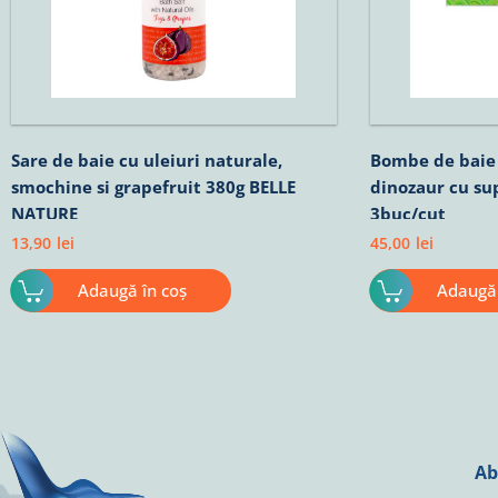
Sare de baie cu uleiuri naturale,
Bombe de baie
smochine si grapefruit 380g BELLE
dinozaur cu su
NATURE
3buc/cut
13,90
lei
45,00
lei
Adaugă în coș
Adaugă 
Ab