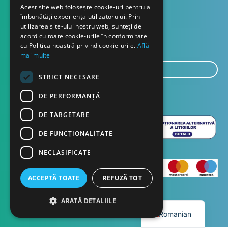
Contact
Acest site web folosește cookie-uri pentru a
îmbunătăți experiența utilizatorului. Prin
utilizarea site-ului nostru web, sunteți de
Despre noi
acord cu toate cookie-urile în conformitate
Blog
cu Politica noastră privind cookie-urile.
Află
mai multe
E-
mail...
STRICT NECESARE
TRIMITE
DE PERFORMANȚĂ
DE TARGETARE
DE FUNCŢIONALITATE
NECLASIFICATE
ACCEPTĂ TOATE
REFUZĂ TOT
English
ARATĂ DETALIILE
Copyright © 2023 Dasco Distribution
Romanian