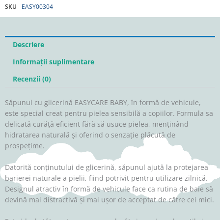
SKU
EASY00304
pentru
copii
forma
VEHICULE
Descriere
60g
Informații suplimentare
Recenzii (0)
Săpunul cu glicerină EASYCARE BABY, în formă de vehicule,
este special creat pentru pielea sensibilă a copiilor. Formula sa
delicată curăță eficient fără să usuce pielea, menținând
hidratarea naturală și oferind o senzație plăcută de
prospețime.
Datorită conținutului de glicerină, săpunul ajută la protejarea
barierei naturale a pielii, fiind potrivit pentru utilizare zilnică.
Designul atractiv în formă de vehicule face ca rutina de baie să
devină mai distractivă și mai ușor de acceptat de către cei mici.