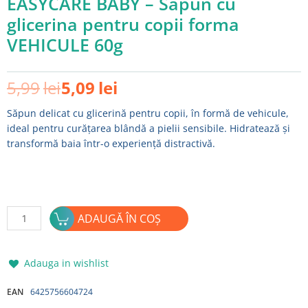
EASYCARE BABY – Sapun cu
glicerina pentru copii forma
VEHICULE 60g
Prețul
Prețul
5,99
lei
5,09
lei
inițial
curent
a
este:
Săpun delicat cu glicerină pentru copii, în formă de vehicule,
fost:
5,09lei.
ideal pentru curățarea blândă a pielii sensibile. Hidratează și
5,99lei.
transformă baia într-o experiență distractivă.
Cantitate
ADAUGĂ ÎN COȘ
EASYCARE
BABY
-
Adauga in wishlist
Sapun
cu
EAN
6425756604724
glicerina