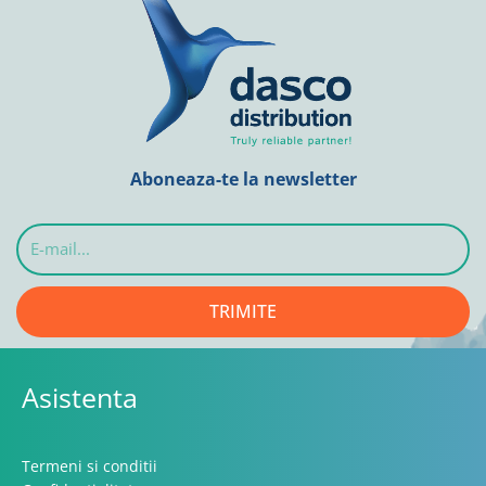
Aboneaza-te la newsletter
E-
mail...
TRIMITE
Asistenta
Termeni si conditii