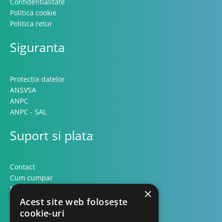
Confidentialitate
Politica cookie
Politica retur
Siguranta
Protecția datelor
ANSVSA
ANPC
ANPC - SAL
Suport si plata
Contact
Cum cumpar
Modalitati plata
×
Formular retur
Acest site web folosește
cookie-uri