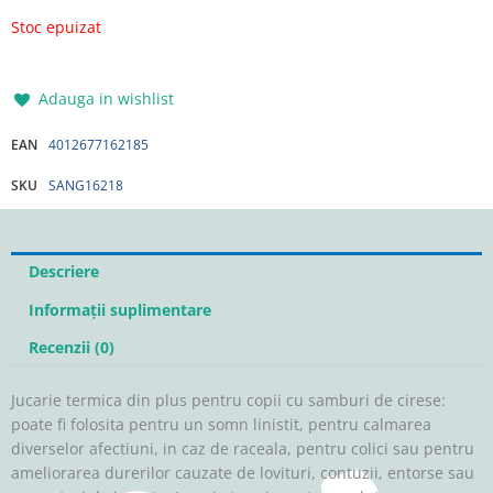
Stoc epuizat
Adauga in wishlist
EAN
4012677162185
SKU
SANG16218
Descriere
Informații suplimentare
Recenzii (0)
Jucarie termica din plus pentru copii cu samburi de cirese:
poate fi folosita pentru un somn linistit, pentru calmarea
diverselor afectiuni, in caz de raceala, pentru colici sau pentru
ameliorarea durerilor cauzate de lovituri, contuzii, entorse sau