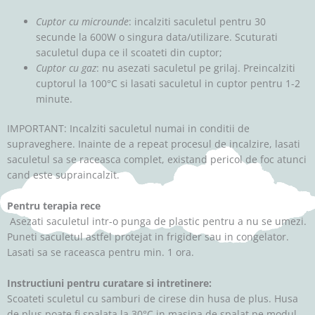
Cuptor cu microunde
: incalziti saculetul pentru 30
secunde la 600W o singura data/utilizare. Scuturati
saculetul dupa ce il scoateti din cuptor;
Cuptor cu gaz
: nu asezati saculetul pe grilaj. Preincalziti
cuptorul la 100°C si lasati saculetul in cuptor pentru 1-2
minute.
IMPORTANT: Incalziti saculetul numai in conditii de
supraveghere. Inainte de a repeat procesul de incalzire, lasati
saculetul sa se raceasca complet, existand pericol de foc atunci
cand este supraincalzit.
Pentru terapia rece
Asezati saculetul intr-o punga de plastic pentru a nu se umezi.
Puneti saculetul astfel protejat in frigider sau in congelator.
Lasati sa se raceasca pentru min. 1 ora.
Instructiuni pentru curatare si intretinere:
Scoateti sculetul cu samburi de cirese din husa de plus. Husa
de plus poate fi spalata la 30°C in masina de spalat pe modul