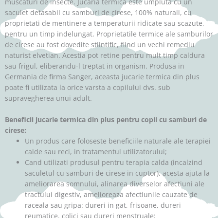
muscaturi de insecte. Jucaria termica este umpluta cu un
saculet detasabil cu samburi de cirese, 100% naturali, cu
proprietati de mentinere a temperaturii ridicate sau scazute,
pentru un timp indelungat. Proprietatile termice ale samburilor
de cirese au fost dovedite stiintific, fiind un vechi remediu
naturist elvetian. Acestia pot retine pentru mult timp caldura
sau frigul, eliberandu-l treptat in organism. Produsa in
Germania de firma Sanger, aceasta jucarie termica din plus
poate fi utilizata la orice varsta a copilului dvs. sub
supravegherea unui adult.
Beneficii jucarie termica din plus pentru copii cu samburi de
cirese:
Un produs care foloseste beneficiile naturale ale terapiei
calde sau reci, in tratamentul utilizatorului;
Cand utilizati produsul pentru terapia calda (incalzind
saculetul cu samburi de cirese in cuptor), acesta ajuta la
ameliorarea somnului, alinarea diverselor afectiuni ale
tractului digestiv, amelioreaza afectiunile cauzate de
raceala sau gripa: dureri in gat, frisoane, dureri
reumatice, colici sau dureri menstruale;