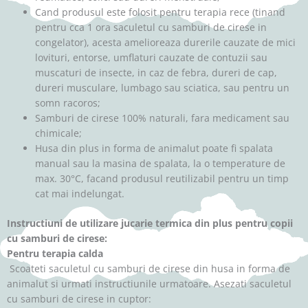
Cand produsul este folosit pentru terapia rece (tinand
pentru cca 1 ora saculetul cu samburi de cirese in
congelator), acesta amelioreaza durerile cauzate de mici
lovituri, entorse, umflaturi cauzate de contuzii sau
muscaturi de insecte, in caz de febra, dureri de cap,
dureri musculare, lumbago sau sciatica, sau pentru un
somn racoros;
Samburi de cirese 100% naturali, fara medicament sau
chimicale;
Husa din plus in forma de animalut poate fi spalata
manual sau la masina de spalata, la o temperature de
max. 30°C, facand produsul reutilizabil pentru un timp
cat mai indelungat.
Instructiuni de utilizare jucarie termica din plus pentru copii
cu samburi de cirese:
Pentru terapia calda
Scoateti saculetul cu samburi de cirese din husa in forma de
animalut si urmati instructiunile urmatoare. Asezati saculetul
cu samburi de cirese in cuptor: