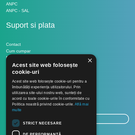
ANPC
ANPC - SAL
Suport si plata
Contact
Cum cumpar
Modalitati plata
×
Formular retur
Acest site web folosește
cookie-uri
Contact
Acest site web folosește cookie-uri pentru a
îmbunătăți experiența utilizatorului. Prin
utilizarea site-ului nostru web, sunteți de
Despre noi
acord cu toate cookie-urile în conformitate cu
Politica noastră privind cookie-urile.
Află mai
Blog
multe
E-
STRICT NECESARE
mail...
TRIMITE
DE PERFORMANȚĂ