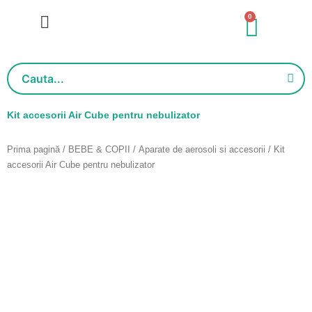
Salt
0
Cart
la
conținut
Kit accesorii Air Cube pentru nebulizator
Prima pagină
/
BEBE & COPII
/
Aparate de aerosoli si accesorii
/ Kit
accesorii Air Cube pentru nebulizator
Adauga in wishlist