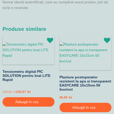
Numai clienții autentificați, care au cumpărat acest produs, pot să
scrie o recenzie.
Produse similare
Prețul
Prețul
inițial
curent
a
este:
fost:
192,87lei.
226,90lei.
Tensiometru digital PIC
SOLUTION pentru brat LITE
Plasture postoperator
Rapid
rezistent la apa si transparent
EASYCARE 10x15cm 50
buc/cut
226,90
lei
192,87
lei
96,90
lei
Adaugă în coș
Adaugă în coș