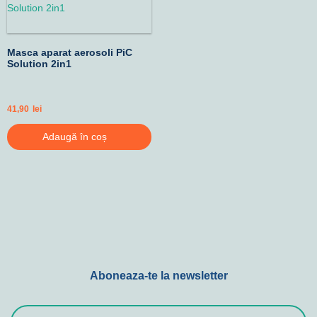
Masca aparat aerosoli PiC
Solution 2in1
41,90
lei
Adaugă în coș
Aboneaza-te la newsletter
E-